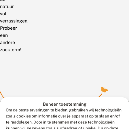
natuur
vol
verrassingen.
Probeer
een
andere
zoekterm!
Beheer toestemming
Om de beste ervaringen te bieden, gebruiken wij technologieën
zoals cookies om informatie over je apparaat op te slaan en/of
te raadplegen. Door in te stemmen met deze technologieën
Meld waarnemingen
© 2026 Vlinderstichting
kunnen wij gegevens zoals surfgedrag of unieke ID's op deze