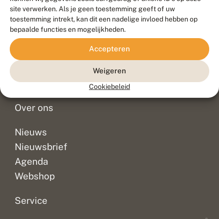
Duurzaam ontwikkeld door
Go2People
, ontworpen door
site verwerken. Als je geen toestemming geeft of uw
Blue Field Agency
toestemming intrekt, kan dit een nadelige invloed hebben op
Privacy
bepaalde functies en mogelijkheden.
Contact
Disclaimer
Accepteren
Sitemap
Veelgestelde vragen
Waarnemingen
Weigeren
Doneer
Cookiebeleid
Over ons
Nieuws
Nieuwsbrief
Agenda
Webshop
Service