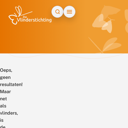
Doorgaan naar inhoud
Oeps,
geen
resultaten!
Maar
net
als
vlinders,
is
de