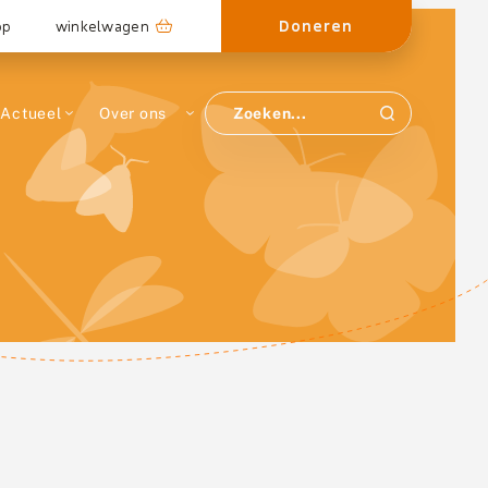
Doneren
op
winkelwagen
Actueel
Over ons