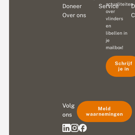
actualiteiten
Doneer
Service
D
over
Over ons
C
vlinders
en
libellen in
je
mailbox!
Schrijf
je in
Volg
Meld
ons
waarnemingen