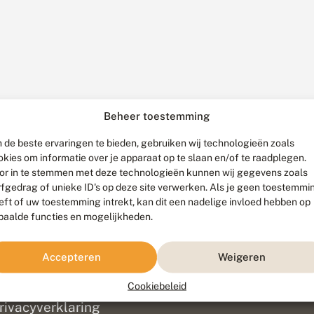
Beheer toestemming
 de beste ervaringen te bieden, gebruiken wij technologieën zoals
okies om informatie over je apparaat op te slaan en/of te raadplegen.
or in te stemmen met deze technologieën kunnen wij gegevens zoals
rfgedrag of unieke ID's op deze site verwerken. Als je geen toestemmi
eft of uw toestemming intrekt, kan dit een nadelige invloed hebben op
paalde functies en mogelijkheden.
ef
olofon
Accepteren
Weigeren
isclaimer
erantwoording
Cookiebeleid
am ontwikkeld door
Go2People
, ontworpen door
Blue Field Agency
|
Pr
rivacyverklaring