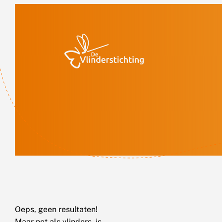
Doorgaan naar inhoud
Oeps, geen resultaten!
Maar net als vlinders, is