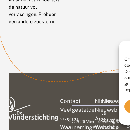
de natuur vol
verrassingen. Probeer
een andere zoekterm!
Om
co
Do
su
ge
be
Contact
Nieuws
Nieuwsbri
C
Veelgestelde
Nieuwsbrief
D
Je
vragen
Agenda
V
ontvangt
© 2026 Vlinderstichting
|
Duurza
Waarnemingen
Webshop
P
dan alle