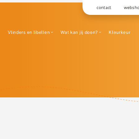
contact
websh
Vlinders en libellen
Wat kan jij doen?
Kleurkeur