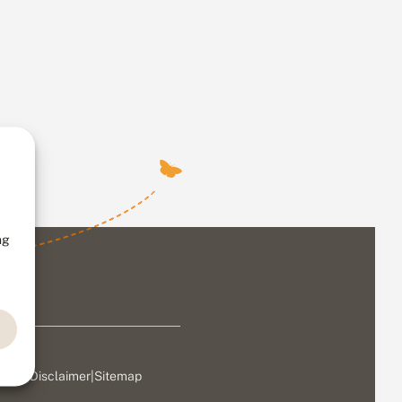
ng
ivacy
|
Disclaimer
|
Sitemap