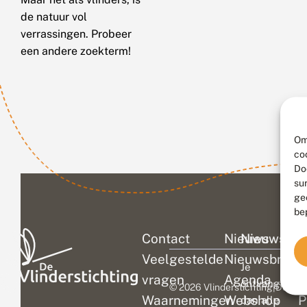
de natuur vol
verrassingen. Probeer
een andere zoekterm!
Om
co
Do
su
ge
be
Contact
Nieuws
Nieuwsbri
C
Veelgestelde
Nieuwsbrief
D
Je
vragen
Agenda
V
ontvangt
© 2026 Vlinderstichting
|
Duurza
Waarnemingen
Webshop
P
dan alle