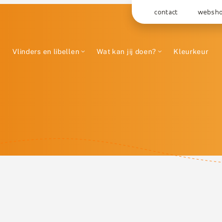
contact
websh
Vlinders en libellen
Wat kan jij doen?
Kleurkeur