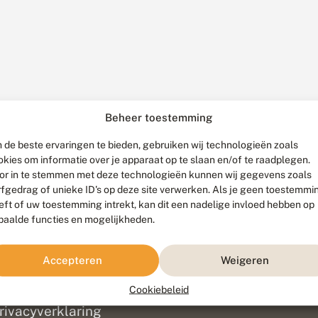
Beheer toestemming
 de beste ervaringen te bieden, gebruiken wij technologieën zoals
okies om informatie over je apparaat op te slaan en/of te raadplegen.
or in te stemmen met deze technologieën kunnen wij gegevens zoals
rfgedrag of unieke ID's op deze site verwerken. Als je geen toestemmi
eft of uw toestemming intrekt, kan dit een nadelige invloed hebben op
paalde functies en mogelijkheden.
ef
olofon
Accepteren
Weigeren
isclaimer
erantwoording
Cookiebeleid
am ontwikkeld door
Go2People
, ontworpen door
Blue Field Agency
|
Pr
rivacyverklaring