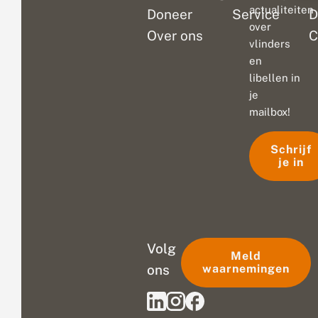
actualiteiten
Doneer
Service
D
over
Over ons
C
vlinders
en
libellen in
je
mailbox!
Schrijf
je in
Volg
Meld
ons
waarnemingen