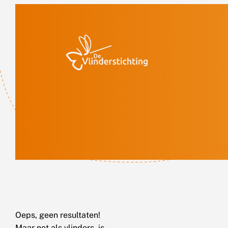
Doorgaan naar inhoud
Oeps, geen resultaten!
Maar net als vlinders, is