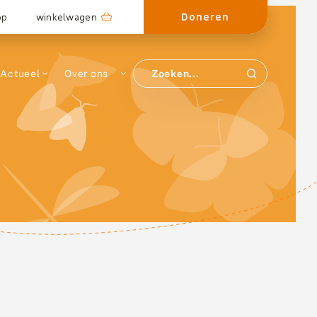
Doneren
op
winkelwagen
Actueel
Over ons