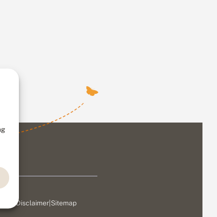
ng
ivacy
|
Disclaimer
|
Sitemap