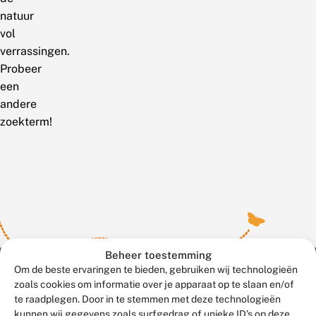
natuur
vol
verrassingen.
Probeer
een
andere
zoekterm!
Beheer toestemming
Om de beste ervaringen te bieden, gebruiken wij technologieën
zoals cookies om informatie over je apparaat op te slaan en/of
te raadplegen. Door in te stemmen met deze technologieën
Meld waarnemingen
© 2026 Vlinderstichting
kunnen wij gegevens zoals surfgedrag of unieke ID's op deze