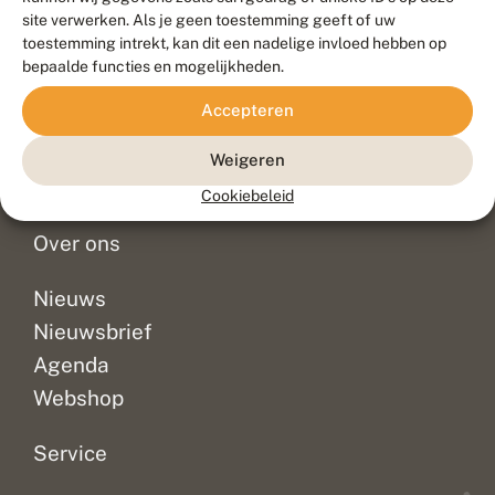
Duurzaam ontwikkeld door
Go2People
, ontworpen door
site verwerken. Als je geen toestemming geeft of uw
Blue Field Agency
toestemming intrekt, kan dit een nadelige invloed hebben op
Privacy
bepaalde functies en mogelijkheden.
Contact
Disclaimer
Accepteren
Sitemap
Veelgestelde vragen
Waarnemingen
Weigeren
Doneer
Cookiebeleid
Over ons
Nieuws
Nieuwsbrief
Agenda
Webshop
Service