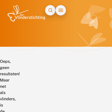
Doorgaan naar inhoud
Oeps,
geen
resultaten!
Maar
net
als
vlinders,
is
de