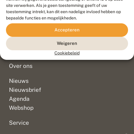
Duurzaam ontwikkeld door
Go2People
, ontworpen door
site verwerken. Als je geen toestemming geeft of uw
Blue Field Agency
toestemming intrekt, kan dit een nadelige invloed hebben op
Privacy
bepaalde functies en mogelijkheden.
Contact
Disclaimer
Accepteren
Sitemap
Veelgestelde vragen
Waarnemingen
Weigeren
Doneer
Cookiebeleid
Over ons
Nieuws
Nieuwsbrief
Agenda
Webshop
Service