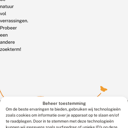
natuur
vol
verrassingen.
Probeer
een
andere
zoekterm!
Beheer toestemming
Om de beste ervaringen te bieden, gebruiken wij technologieën
zoals cookies om informatie over je apparaat op te slaan en/of
te raadplegen. Door in te stemmen met deze technologieën
Meld waarnemingen
© 2026 Vlinderstichting
kunnen wij gegevens zoals surfgedrag of unieke ID's op deze