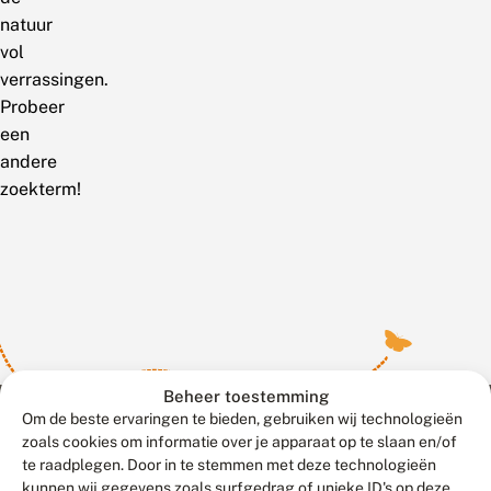
natuur
vol
verrassingen.
Probeer
een
andere
zoekterm!
Beheer toestemming
Om de beste ervaringen te bieden, gebruiken wij technologieën
zoals cookies om informatie over je apparaat op te slaan en/of
te raadplegen. Door in te stemmen met deze technologieën
Meld waarnemingen
© 2026 Vlinderstichting
kunnen wij gegevens zoals surfgedrag of unieke ID's op deze