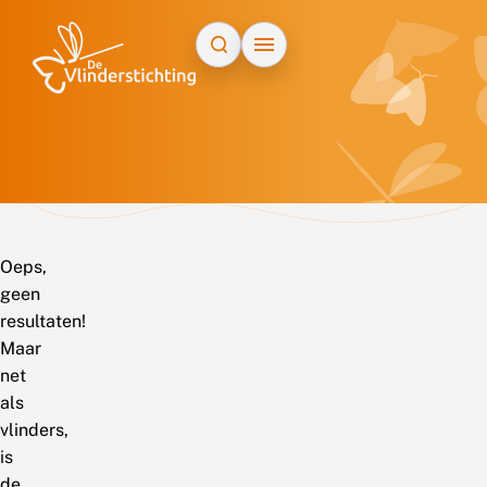
Doorgaan naar inhoud
Oeps,
geen
resultaten!
Maar
net
als
vlinders,
is
de