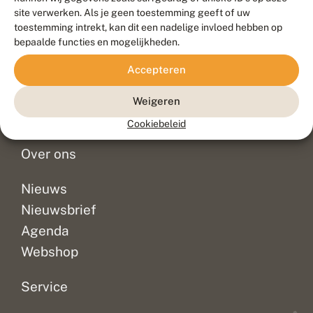
Duurzaam ontwikkeld door
Go2People
, ontworpen door
site verwerken. Als je geen toestemming geeft of uw
Blue Field Agency
toestemming intrekt, kan dit een nadelige invloed hebben op
Privacy
bepaalde functies en mogelijkheden.
Contact
Disclaimer
Accepteren
Sitemap
Veelgestelde vragen
Waarnemingen
Weigeren
Doneer
Cookiebeleid
Over ons
Nieuws
Nieuwsbrief
Agenda
Webshop
Service