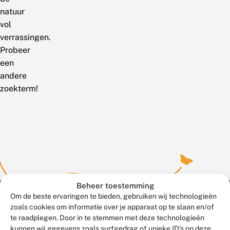
natuur
vol
verrassingen.
Probeer
een
andere
zoekterm!
Beheer toestemming
Om de beste ervaringen te bieden, gebruiken wij technologieën
zoals cookies om informatie over je apparaat op te slaan en/of
te raadplegen. Door in te stemmen met deze technologieën
Meld waarnemingen
© 2026 Vlinderstichting
kunnen wij gegevens zoals surfgedrag of unieke ID's op deze