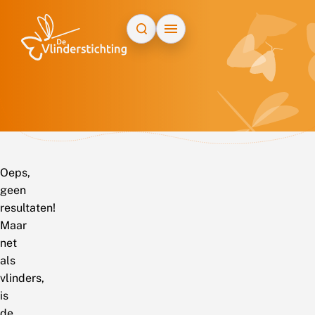
Doorgaan naar inhoud
Oeps,
geen
resultaten!
Maar
net
als
vlinders,
is
de