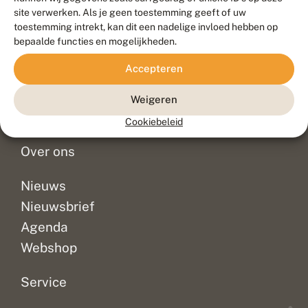
Duurzaam ontwikkeld door
Go2People
, ontworpen door
site verwerken. Als je geen toestemming geeft of uw
Blue Field Agency
toestemming intrekt, kan dit een nadelige invloed hebben op
Privacy
bepaalde functies en mogelijkheden.
Contact
Disclaimer
Accepteren
Sitemap
Veelgestelde vragen
Waarnemingen
Weigeren
Doneer
Cookiebeleid
Over ons
Nieuws
Nieuwsbrief
Agenda
Webshop
Service