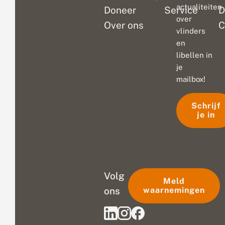
actualiteiten
Doneer
Service
D
over
Over ons
C
vlinders
en
libellen in
je
mailbox!
Schrijf
je in
Volg
Meld
ons
waarnemingen