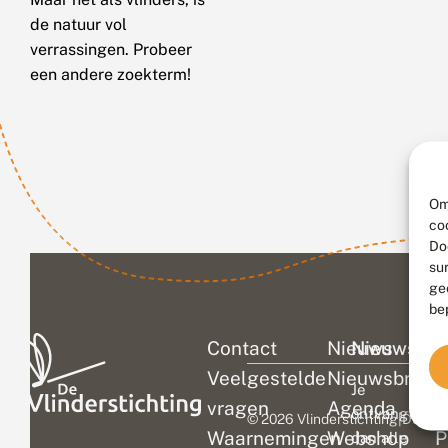
de natuur vol
verrassingen. Probeer
een andere zoekterm!
Om
co
Do
su
ge
be
Contact
Nieuws
Nieuwsbri
C
Veelgestelde
Nieuwsbrief
D
Je
vragen
Agenda
V
ontvangt
© 2026 Vlinderstichting
|
Duurza
Waarnemingen
Webshop
P
dan alle