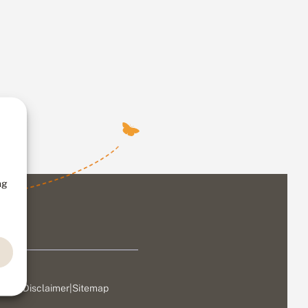
ng
ivacy
|
Disclaimer
|
Sitemap