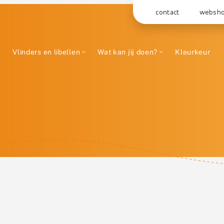
contact
websh
Vlinders en libellen
Wat kan jij doen?
Kleurkeur