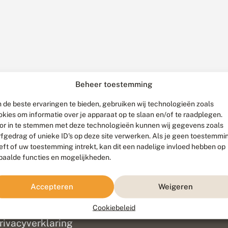
Beheer toestemming
 de beste ervaringen te bieden, gebruiken wij technologieën zoals
okies om informatie over je apparaat op te slaan en/of te raadplegen.
or in te stemmen met deze technologieën kunnen wij gegevens zoals
rfgedrag of unieke ID's op deze site verwerken. Als je geen toestemmi
eft of uw toestemming intrekt, kan dit een nadelige invloed hebben op
paalde functies en mogelijkheden.
ef
olofon
Accepteren
Weigeren
isclaimer
erantwoording
Cookiebeleid
am ontwikkeld door
Go2People
, ontworpen door
Blue Field Agency
|
Pr
rivacyverklaring