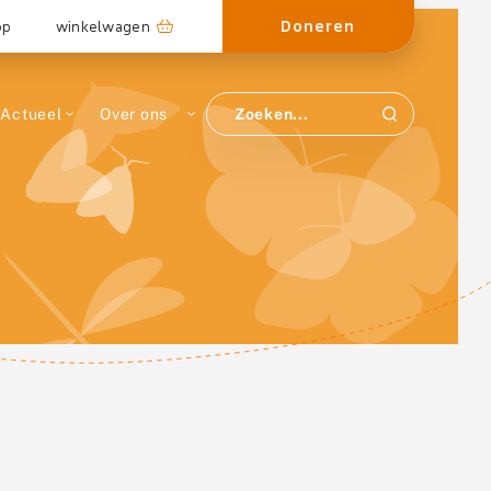
Doneren
op
winkelwagen
Actueel
Over ons