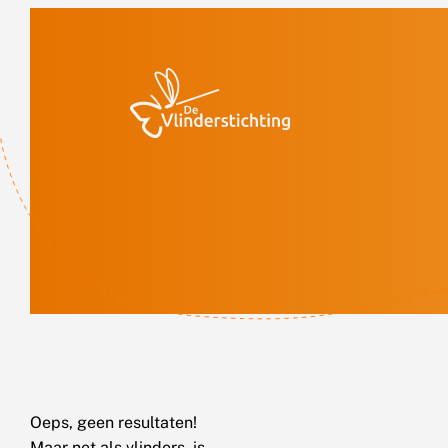
Doorgaan naar inhoud
Oeps, geen resultaten!
Maar net als vlinders, is