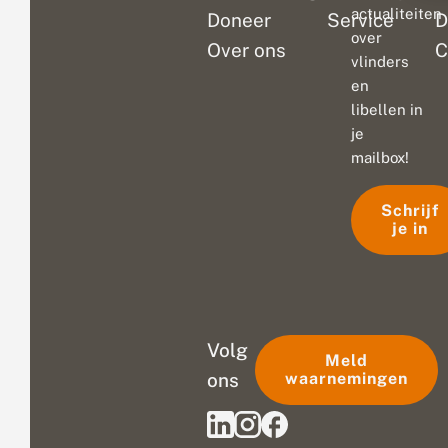
actualiteiten
Doneer
Service
D
over
Over ons
C
vlinders
en
libellen in
je
mailbox!
Schrijf
je in
Volg
Meld
ons
waarnemingen