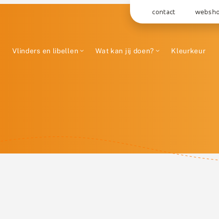
contact
websh
Vlinders en libellen
Wat kan jij doen?
Kleurkeur