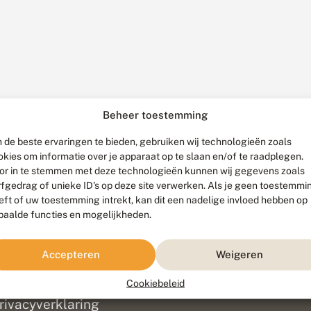
Beheer toestemming
 de beste ervaringen te bieden, gebruiken wij technologieën zoals
okies om informatie over je apparaat op te slaan en/of te raadplegen.
or in te stemmen met deze technologieën kunnen wij gegevens zoals
rfgedrag of unieke ID's op deze site verwerken. Als je geen toestemmi
eft of uw toestemming intrekt, kan dit een nadelige invloed hebben op
paalde functies en mogelijkheden.
ef
olofon
Accepteren
Weigeren
isclaimer
erantwoording
Cookiebeleid
am ontwikkeld door
Go2People
, ontworpen door
Blue Field Agency
|
Pr
rivacyverklaring