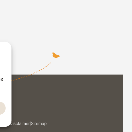
ng
ivacy
|
Disclaimer
|
Sitemap