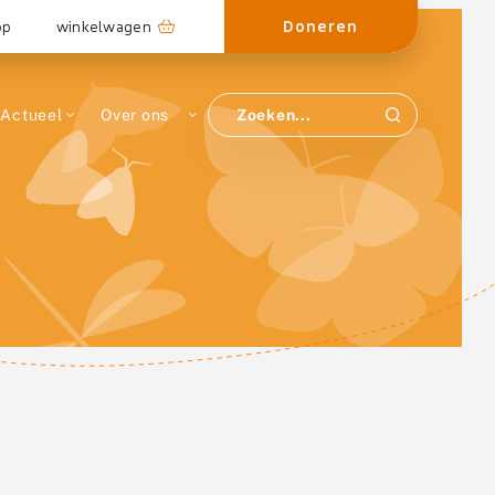
Doneren
op
winkelwagen
Actueel
Over ons