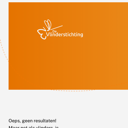
Doorgaan naar inhoud
Oeps, geen resultaten!
Maar net als vlinders, is