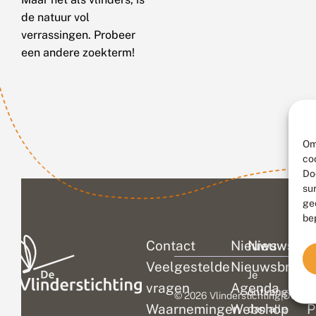
de natuur vol
verrassingen. Probeer
een andere zoekterm!
Om
co
Do
su
ge
be
Contact
Nieuws
Nieuwsbri
C
Veelgestelde
Nieuwsbrief
D
Je
vragen
Agenda
V
ontvangt
© 2026 Vlinderstichting
|
Duurza
Waarnemingen
Webshop
P
dan alle