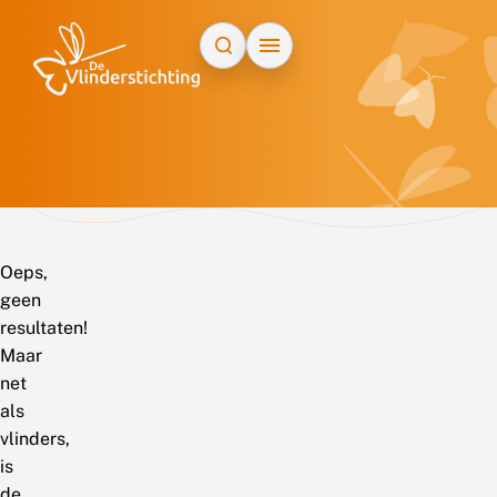
Doorgaan naar inhoud
Oeps,
geen
resultaten!
Maar
net
als
vlinders,
is
de