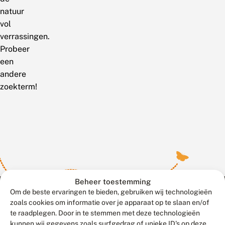
natuur
vol
verrassingen.
Probeer
een
andere
zoekterm!
Beheer toestemming
Om de beste ervaringen te bieden, gebruiken wij technologieën
zoals cookies om informatie over je apparaat op te slaan en/of
te raadplegen. Door in te stemmen met deze technologieën
Meld waarnemingen
© 2026 Vlinderstichting
kunnen wij gegevens zoals surfgedrag of unieke ID's op deze