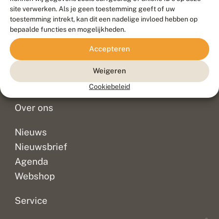
Duurzaam ontwikkeld door
Go2People
, ontworpen door
site verwerken. Als je geen toestemming geeft of uw
Blue Field Agency
toestemming intrekt, kan dit een nadelige invloed hebben op
Privacy
bepaalde functies en mogelijkheden.
Contact
Disclaimer
Accepteren
Sitemap
Veelgestelde vragen
Waarnemingen
Weigeren
Doneer
Cookiebeleid
Over ons
Nieuws
Nieuwsbrief
Agenda
Webshop
Service