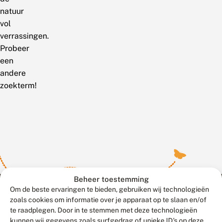
natuur
vol
verrassingen.
Probeer
een
andere
zoekterm!
Beheer toestemming
Om de beste ervaringen te bieden, gebruiken wij technologieën
zoals cookies om informatie over je apparaat op te slaan en/of
te raadplegen. Door in te stemmen met deze technologieën
Meld waarnemingen
© 2026 Vlinderstichting
kunnen wij gegevens zoals surfgedrag of unieke ID's op deze