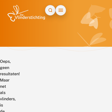
Doorgaan naar inhoud
Oeps,
geen
resultaten!
Maar
net
als
vlinders,
is
de