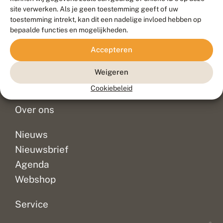
Duurzaam ontwikkeld door
Go2People
, ontworpen door
site verwerken. Als je geen toestemming geeft of uw
Blue Field Agency
toestemming intrekt, kan dit een nadelige invloed hebben op
Privacy
bepaalde functies en mogelijkheden.
Contact
Disclaimer
Accepteren
Sitemap
Veelgestelde vragen
Waarnemingen
Weigeren
Doneer
Cookiebeleid
Over ons
Nieuws
Nieuwsbrief
Agenda
Webshop
Service