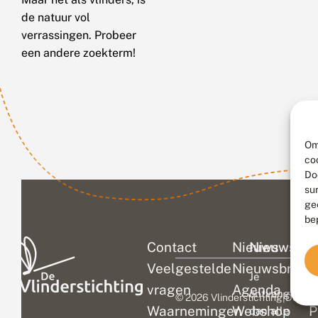
de natuur vol
verrassingen. Probeer
een andere zoekterm!
Om
co
Do
su
ge
be
Contact
Nieuws
Nieuwsbri
C
Veelgestelde
Nieuwsbrief
D
Je
vragen
Agenda
V
ontvangt
© 2026 Vlinderstichting
|
Duurza
Waarnemingen
Webshop
P
dan alle