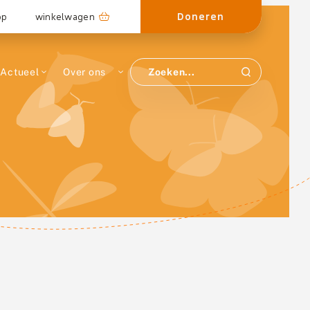
Doneren
op
winkelwagen
Actueel
Over ons