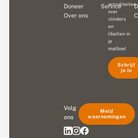
actualiteiten
Doneer
Service
D
over
Over ons
C
vlinders
en
libellen in
je
mailbox!
Schrijf
je in
Volg
Meld
ons
waarnemingen