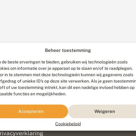
Beheer toestemming
 de beste ervaringen te bieden, gebruiken wij technologieën zoals
okies om informatie over je apparaat op te slaan en/of te raadplegen.
or in te stemmen met deze technologieën kunnen wij gegevens zoals
rfgedrag of unieke ID's op deze site verwerken. Als je geen toestemmi
eft of uw toestemming intrekt, kan dit een nadelige invloed hebben op
paalde functies en mogelijkheden.
ef
olofon
Accepteren
Weigeren
isclaimer
erantwoording
Cookiebeleid
am ontwikkeld door
Go2People
, ontworpen door
Blue Field Agency
|
Pr
rivacyverklaring