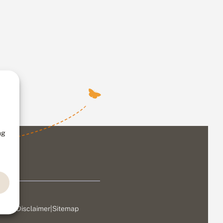
ng
ivacy
|
Disclaimer
|
Sitemap