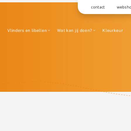
contact
websh
Vlinders en libellen
Wat kan jij doen?
Kleurkeur