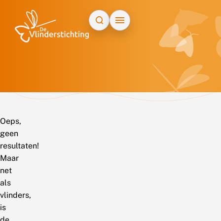
Doorgaan naar inhoud
Oeps,
geen
resultaten!
Maar
net
als
vlinders,
is
de