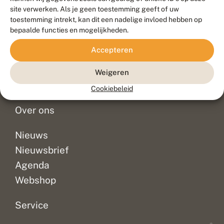
Duurzaam ontwikkeld door
Go2People
, ontworpen door
site verwerken. Als je geen toestemming geeft of uw
Blue Field Agency
toestemming intrekt, kan dit een nadelige invloed hebben op
Privacy
bepaalde functies en mogelijkheden.
Contact
Disclaimer
Accepteren
Sitemap
Veelgestelde vragen
Waarnemingen
Weigeren
Doneer
Cookiebeleid
Over ons
Nieuws
Nieuwsbrief
Agenda
Webshop
Service