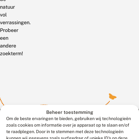
natuur
vol
verrassingen.
Probeer
een
andere
zoekterm!
Beheer toestemming
Om de beste ervaringen te bieden, gebruiken wij technologieën
zoals cookies om informatie over je apparaat op te slaan en/of
te raadplegen. Door in te stemmen met deze technologieën
Meld waarnemingen
© 2026 Vlinderstichting
kunnen wij gegevens zoals surfgedrag of unieke ID's op deze