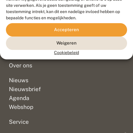
Duurzaam ontwikkeld door
Go2People
, ontworpen door
site verwerken. Als je geen toestemming geeft of uw
Blue Field Agency
toestemming intrekt, kan dit een nadelige invloed hebben op
Privacy
bepaalde functies en mogelijkheden.
Contact
Disclaimer
Accepteren
Sitemap
Veelgestelde vragen
Waarnemingen
Weigeren
Doneer
Cookiebeleid
Over ons
Nieuws
Nieuwsbrief
Agenda
Webshop
Service