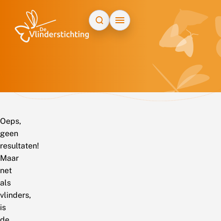
Doorgaan naar inhoud
Oeps,
geen
resultaten!
Maar
net
als
vlinders,
is
de