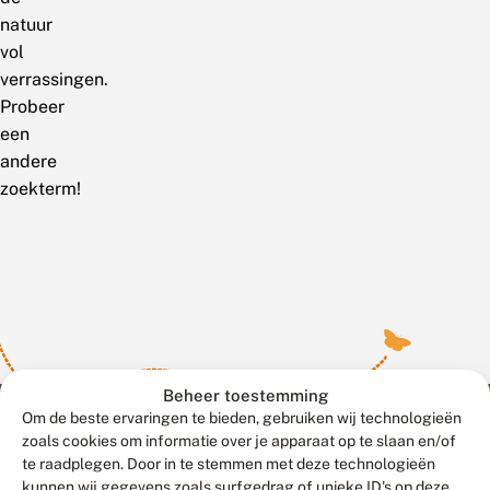
natuur
vol
verrassingen.
Probeer
een
andere
zoekterm!
Beheer toestemming
Om de beste ervaringen te bieden, gebruiken wij technologieën
zoals cookies om informatie over je apparaat op te slaan en/of
te raadplegen. Door in te stemmen met deze technologieën
Meld waarnemingen
© 2026 Vlinderstichting
kunnen wij gegevens zoals surfgedrag of unieke ID's op deze