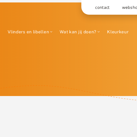
contact
websh
Vlinders en libellen
Wat kan jij doen?
Kleurkeur