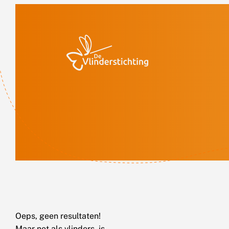
Doorgaan naar inhoud
Oeps, geen resultaten!
Maar net als vlinders, is