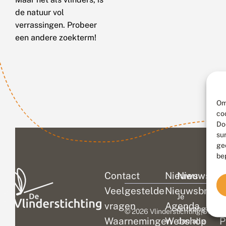
de natuur vol
verrassingen. Probeer
een andere zoekterm!
Om
co
Do
su
ge
be
Contact
Nieuws
Nieuwsbri
C
Veelgestelde
Nieuwsbrief
D
Je
vragen
Agenda
V
ontvangt
© 2026 Vlinderstichting
|
Duurza
Waarnemingen
Webshop
P
dan alle