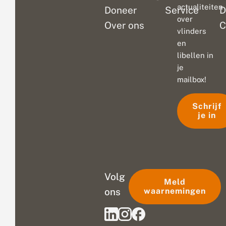
actualiteiten
Doneer
Service
D
over
Over ons
C
vlinders
en
libellen in
je
mailbox!
Schrijf
je in
Volg
Meld
ons
waarnemingen