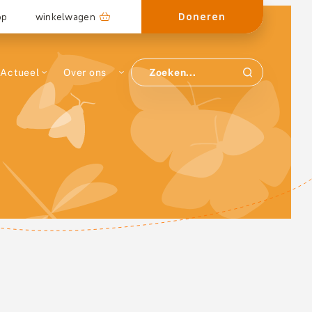
Doneren
op
winkelwagen
Actueel
Over ons