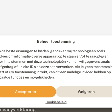
Beheer toestemming
 de beste ervaringen te bieden, gebruiken wij technologieën zoals
okies om informatie over je apparaat op te slaan en/of te raadplegen.
or in te stemmen met deze technologieën kunnen wij gegevens zoals
rfgedrag of unieke ID's op deze site verwerken. Als je geen toestemmi
eft of uw toestemming intrekt, kan dit een nadelige invloed hebben op
paalde functies en mogelijkheden.
ef
olofon
Accepteren
Weigeren
isclaimer
erantwoording
Cookiebeleid
am ontwikkeld door
Go2People
, ontworpen door
Blue Field Agency
|
Pr
rivacyverklaring