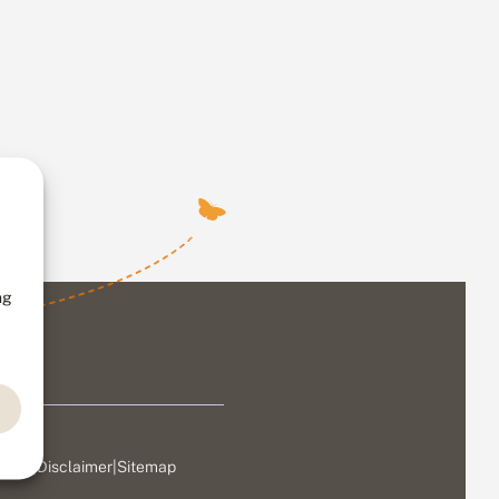
ng
ivacy
|
Disclaimer
|
Sitemap