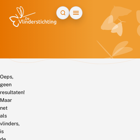
Doorgaan naar inhoud
Oeps,
geen
resultaten!
Maar
net
als
vlinders,
is
de