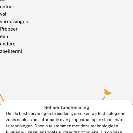
natuur
vol
verrassingen.
Probeer
een
andere
zoekterm!
Beheer toestemming
Om de beste ervaringen te bieden, gebruiken wij technologieën
zoals cookies om informatie over je apparaat op te slaan en/of
te raadplegen. Door in te stemmen met deze technologieën
Meld waarnemingen
© 2026 Vlinderstichting
kunnen wij gegevens zoals surfgedrag of unieke ID's op deze