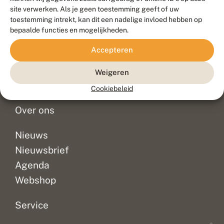
Duurzaam ontwikkeld door
Go2People
, ontworpen door
site verwerken. Als je geen toestemming geeft of uw
Blue Field Agency
toestemming intrekt, kan dit een nadelige invloed hebben op
Privacy
bepaalde functies en mogelijkheden.
Contact
Disclaimer
Accepteren
Sitemap
Veelgestelde vragen
Waarnemingen
Weigeren
Doneer
Cookiebeleid
Over ons
Nieuws
Nieuwsbrief
Agenda
Webshop
Service