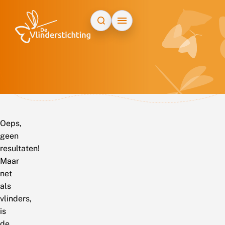
Doorgaan naar inhoud
Oeps,
geen
resultaten!
Maar
net
als
vlinders,
is
de