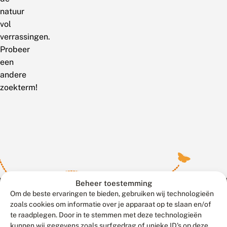
natuur
vol
verrassingen.
Probeer
een
andere
zoekterm!
Beheer toestemming
Om de beste ervaringen te bieden, gebruiken wij technologieën
zoals cookies om informatie over je apparaat op te slaan en/of
te raadplegen. Door in te stemmen met deze technologieën
Meld waarnemingen
© 2026 Vlinderstichting
kunnen wij gegevens zoals surfgedrag of unieke ID's op deze