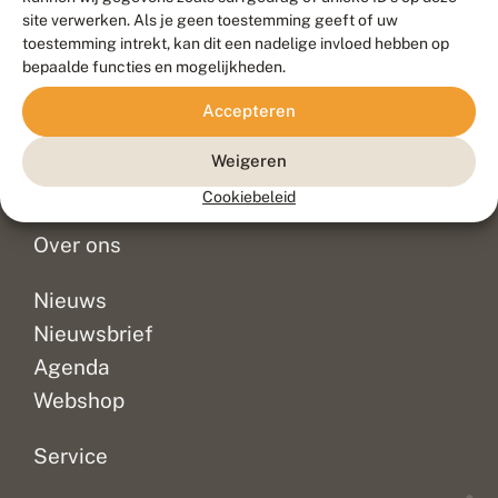
Duurzaam ontwikkeld door
Go2People
, ontworpen door
site verwerken. Als je geen toestemming geeft of uw
Blue Field Agency
toestemming intrekt, kan dit een nadelige invloed hebben op
Privacy
bepaalde functies en mogelijkheden.
Contact
Disclaimer
Accepteren
Sitemap
Veelgestelde vragen
Waarnemingen
Weigeren
Doneer
Cookiebeleid
Over ons
Nieuws
Nieuwsbrief
Agenda
Webshop
Service