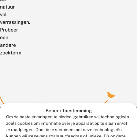
natuur
vol
verrassingen.
Probeer
een
andere
zoekterm!
Beheer toestemming
Om de beste ervaringen te bieden, gebruiken wij technologieën
zoals cookies om informatie over je apparaat op te slaan en/of
te raadplegen. Door in te stemmen met deze technologieën
Meld waarnemingen
© 2026 Vlinderstichting
kunnen wij gegevens zoals surfgedrag of unieke ID's op deze