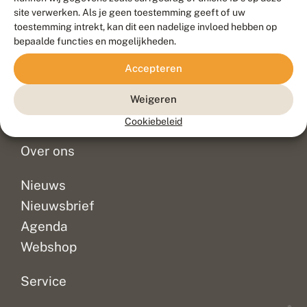
Duurzaam ontwikkeld door
Go2People
, ontworpen door
site verwerken. Als je geen toestemming geeft of uw
Blue Field Agency
toestemming intrekt, kan dit een nadelige invloed hebben op
Privacy
bepaalde functies en mogelijkheden.
Contact
Disclaimer
Accepteren
Sitemap
Veelgestelde vragen
Waarnemingen
Weigeren
Doneer
Cookiebeleid
Over ons
Nieuws
Nieuwsbrief
Agenda
Webshop
Service