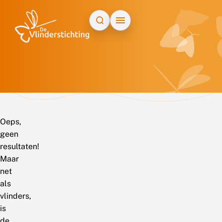
Doorgaan naar inhoud
Oeps,
geen
resultaten!
Maar
net
als
vlinders,
is
de