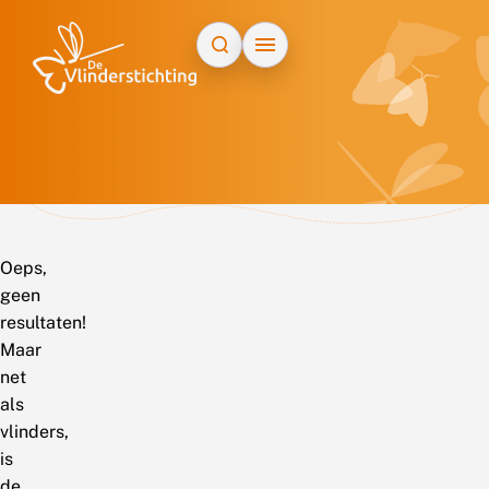
Doorgaan naar inhoud
Oeps,
geen
resultaten!
Maar
net
als
vlinders,
is
de