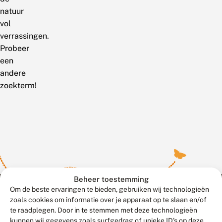
natuur
vol
verrassingen.
Probeer
een
andere
zoekterm!
Beheer toestemming
Om de beste ervaringen te bieden, gebruiken wij technologieën
zoals cookies om informatie over je apparaat op te slaan en/of
te raadplegen. Door in te stemmen met deze technologieën
Meld waarnemingen
© 2026 Vlinderstichting
kunnen wij gegevens zoals surfgedrag of unieke ID's op deze