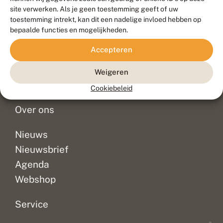
Duurzaam ontwikkeld door
Go2People
, ontworpen door
site verwerken. Als je geen toestemming geeft of uw
Blue Field Agency
toestemming intrekt, kan dit een nadelige invloed hebben op
Privacy
bepaalde functies en mogelijkheden.
Contact
Disclaimer
Accepteren
Sitemap
Veelgestelde vragen
Waarnemingen
Weigeren
Doneer
Cookiebeleid
Over ons
Nieuws
Nieuwsbrief
Agenda
Webshop
Service