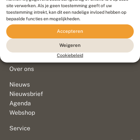
Duurzaam ontwikkeld door
Go2People
, ontworpen door
site verwerken. Als je geen toestemming geeft of uw
Blue Field Agency
toestemming intrekt, kan dit een nadelige invloed hebben op
Privacy
bepaalde functies en mogelijkheden.
Contact
Disclaimer
Accepteren
Sitemap
Veelgestelde vragen
Waarnemingen
Weigeren
Doneer
Cookiebeleid
Over ons
Nieuws
Nieuwsbrief
Agenda
Webshop
Service