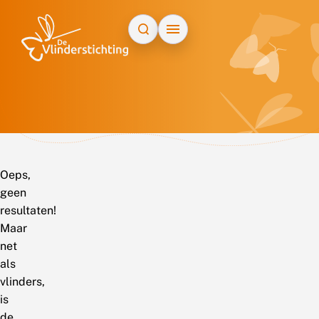
Doorgaan naar inhoud
Oeps,
geen
resultaten!
Maar
net
als
vlinders,
is
de