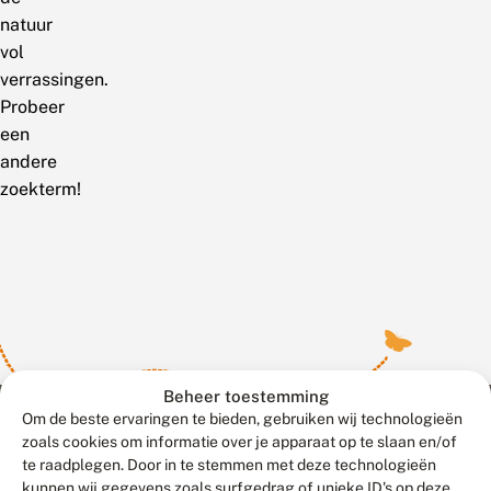
natuur
vol
verrassingen.
Probeer
een
andere
zoekterm!
Beheer toestemming
Om de beste ervaringen te bieden, gebruiken wij technologieën
zoals cookies om informatie over je apparaat op te slaan en/of
te raadplegen. Door in te stemmen met deze technologieën
Meld waarnemingen
© 2026 Vlinderstichting
kunnen wij gegevens zoals surfgedrag of unieke ID's op deze