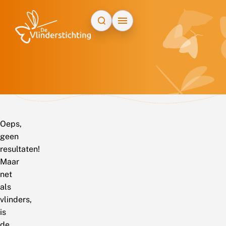
Doorgaan naar inhoud
Oeps,
geen
resultaten!
Maar
net
als
vlinders,
is
de