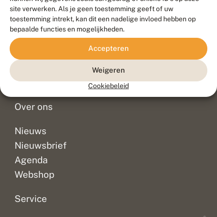
Duurzaam ontwikkeld door
Go2People
, ontworpen door
site verwerken. Als je geen toestemming geeft of uw
Blue Field Agency
toestemming intrekt, kan dit een nadelige invloed hebben op
Privacy
bepaalde functies en mogelijkheden.
Contact
Disclaimer
Accepteren
Sitemap
Veelgestelde vragen
Waarnemingen
Weigeren
Doneer
Cookiebeleid
Over ons
Nieuws
Nieuwsbrief
Agenda
Webshop
Service