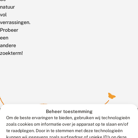
natuur
vol
verrassingen.
Probeer
een
andere
zoekterm!
Beheer toestemming
Om de beste ervaringen te bieden, gebruiken wij technologieën
zoals cookies om informatie over je apparaat op te slaan en/of
te raadplegen. Door in te stemmen met deze technologieën
Meld waarnemingen
© 2026 Vlinderstichting
kunnen wij gegevens zoals surfgedrag of unieke ID's op deze