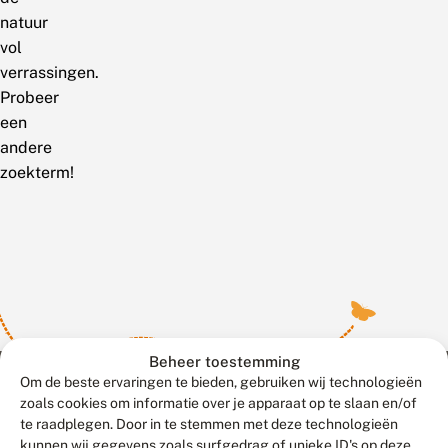
natuur
vol
verrassingen.
Probeer
een
andere
zoekterm!
Beheer toestemming
Om de beste ervaringen te bieden, gebruiken wij technologieën
zoals cookies om informatie over je apparaat op te slaan en/of
te raadplegen. Door in te stemmen met deze technologieën
Meld waarnemingen
© 2026 Vlinderstichting
kunnen wij gegevens zoals surfgedrag of unieke ID's op deze