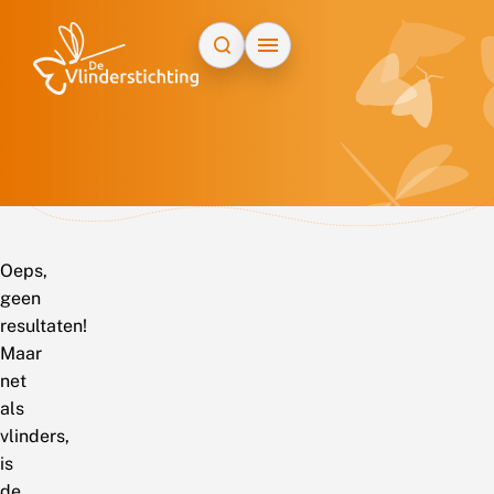
Doorgaan naar inhoud
Oeps,
geen
resultaten!
Maar
net
als
vlinders,
is
de