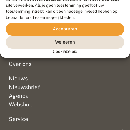
Duurzaam ontwikkeld door
Go2People
, ontworpen door
site verwerken. Als je geen toestemming geeft of uw
Blue Field Agency
toestemming intrekt, kan dit een nadelige invloed hebben op
Privacy
bepaalde functies en mogelijkheden.
Contact
Disclaimer
Accepteren
Sitemap
Veelgestelde vragen
Waarnemingen
Weigeren
Doneer
Cookiebeleid
Over ons
Nieuws
Nieuwsbrief
Agenda
Webshop
Service