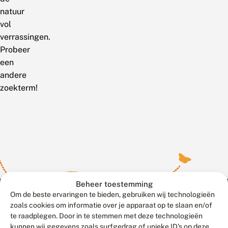
natuur
vol
verrassingen.
Probeer
een
andere
zoekterm!
Beheer toestemming
Om de beste ervaringen te bieden, gebruiken wij technologieën
zoals cookies om informatie over je apparaat op te slaan en/of
te raadplegen. Door in te stemmen met deze technologieën
Meld waarnemingen
© 2026 Vlinderstichting
kunnen wij gegevens zoals surfgedrag of unieke ID's op deze