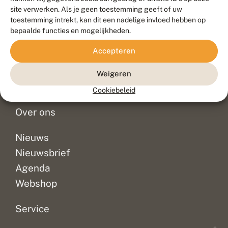
Duurzaam ontwikkeld door
Go2People
, ontworpen door
site verwerken. Als je geen toestemming geeft of uw
Blue Field Agency
toestemming intrekt, kan dit een nadelige invloed hebben op
Privacy
bepaalde functies en mogelijkheden.
Contact
Disclaimer
Accepteren
Sitemap
Veelgestelde vragen
Waarnemingen
Weigeren
Doneer
Cookiebeleid
Over ons
Nieuws
Nieuwsbrief
Agenda
Webshop
Service