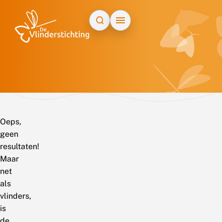
Doorgaan naar inhoud
Oeps,
geen
resultaten!
Maar
net
als
vlinders,
is
de