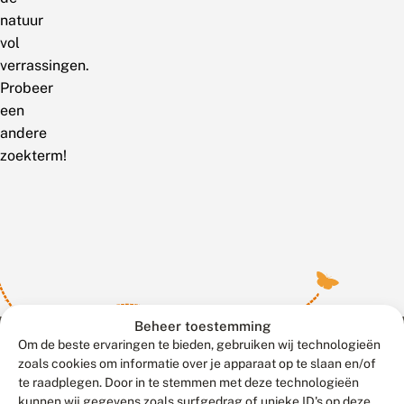
natuur
vol
verrassingen.
Probeer
een
andere
zoekterm!
Beheer toestemming
Om de beste ervaringen te bieden, gebruiken wij technologieën
zoals cookies om informatie over je apparaat op te slaan en/of
te raadplegen. Door in te stemmen met deze technologieën
Meld waarnemingen
© 2026 Vlinderstichting
kunnen wij gegevens zoals surfgedrag of unieke ID's op deze