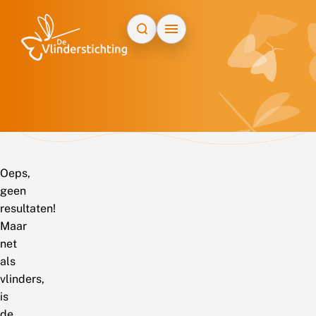
Doorgaan naar inhoud
Oeps,
geen
resultaten!
Maar
net
als
vlinders,
is
de