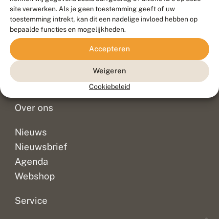
Duurzaam ontwikkeld door
Go2People
, ontworpen door
site verwerken. Als je geen toestemming geeft of uw
Blue Field Agency
toestemming intrekt, kan dit een nadelige invloed hebben op
Privacy
bepaalde functies en mogelijkheden.
Contact
Disclaimer
Accepteren
Sitemap
Veelgestelde vragen
Waarnemingen
Weigeren
Doneer
Cookiebeleid
Over ons
Nieuws
Nieuwsbrief
Agenda
Webshop
Service