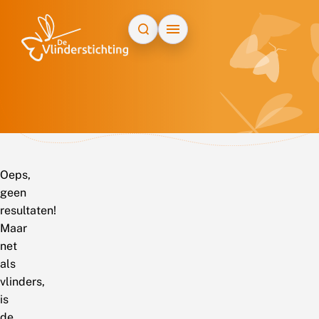
Doorgaan naar inhoud
Oeps,
geen
resultaten!
Maar
net
als
vlinders,
is
de