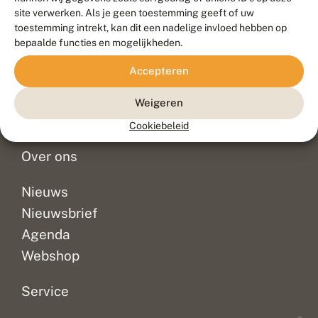
Duurzaam ontwikkeld door
Go2People
, ontworpen door
site verwerken. Als je geen toestemming geeft of uw
Blue Field Agency
toestemming intrekt, kan dit een nadelige invloed hebben op
Privacy
bepaalde functies en mogelijkheden.
Contact
Disclaimer
Accepteren
Sitemap
Veelgestelde vragen
Waarnemingen
Weigeren
Doneer
Cookiebeleid
Over ons
Nieuws
Nieuwsbrief
Agenda
Webshop
Service