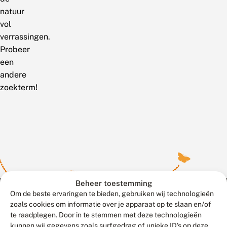
natuur
vol
verrassingen.
Probeer
een
andere
zoekterm!
Beheer toestemming
Om de beste ervaringen te bieden, gebruiken wij technologieën
zoals cookies om informatie over je apparaat op te slaan en/of
te raadplegen. Door in te stemmen met deze technologieën
Meld waarnemingen
© 2026 Vlinderstichting
kunnen wij gegevens zoals surfgedrag of unieke ID's op deze