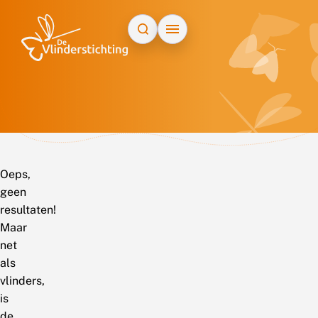
Doorgaan naar inhoud
Oeps,
geen
resultaten!
Maar
net
als
vlinders,
is
de