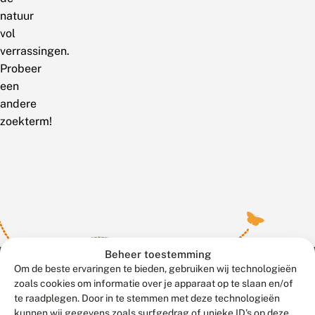
natuur
vol
verrassingen.
Probeer
een
andere
zoekterm!
Beheer toestemming
Om de beste ervaringen te bieden, gebruiken wij technologieën
zoals cookies om informatie over je apparaat op te slaan en/of
te raadplegen. Door in te stemmen met deze technologieën
Meld waarnemingen
© 2026 Vlinderstichting
kunnen wij gegevens zoals surfgedrag of unieke ID's op deze