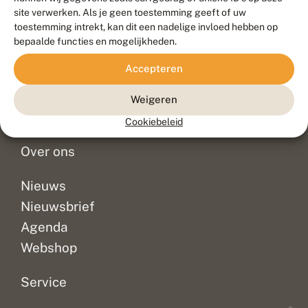
Duurzaam ontwikkeld door
Go2People
, ontworpen door
site verwerken. Als je geen toestemming geeft of uw
Blue Field Agency
toestemming intrekt, kan dit een nadelige invloed hebben op
Privacy
bepaalde functies en mogelijkheden.
Contact
Disclaimer
Accepteren
Sitemap
Veelgestelde vragen
Waarnemingen
Weigeren
Doneer
Cookiebeleid
Over ons
Nieuws
Nieuwsbrief
Agenda
Webshop
Service