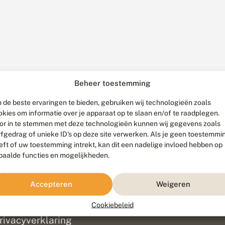
Beheer toestemming
 de beste ervaringen te bieden, gebruiken wij technologieën zoals
okies om informatie over je apparaat op te slaan en/of te raadplegen.
or in te stemmen met deze technologieën kunnen wij gegevens zoals
rfgedrag of unieke ID's op deze site verwerken. Als je geen toestemmi
eft of uw toestemming intrekt, kan dit een nadelige invloed hebben op
paalde functies en mogelijkheden.
ef
olofon
Accepteren
Weigeren
isclaimer
erantwoording
Cookiebeleid
am ontwikkeld door
Go2People
, ontworpen door
Blue Field Agency
|
Pr
rivacyverklaring