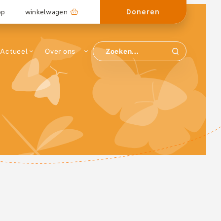
Doneren
op
winkelwagen
Actueel
Over ons