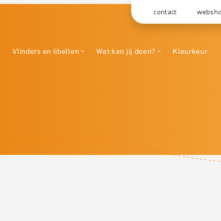
contact
websh
Vlinders en libellen
Wat kan jij doen?
Kleurkeur