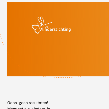
Doorgaan naar inhoud
Oeps, geen resultaten!
Maar net als vlinders, is