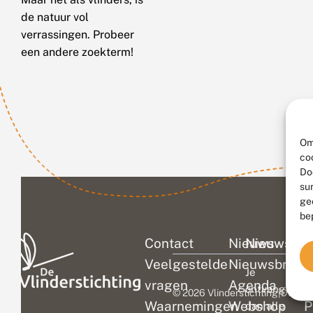
de natuur vol
verrassingen. Probeer
een andere zoekterm!
Om
co
Do
su
ge
be
Contact
Nieuws
Nieuwsbri
C
Veelgestelde
Nieuwsbrief
D
Je
vragen
Agenda
V
ontvangt
© 2026 Vlinderstichting
|
Duurza
Waarnemingen
Webshop
P
dan alle