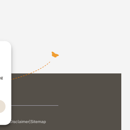
ng
ivacy
|
Disclaimer
|
Sitemap