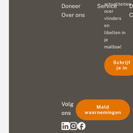
actualiteiten
Doneer
Service
D
over
Over ons
C
vlinders
en
libellen in
je
mailbox!
Schrijf
je in
Volg
Meld
ons
waarnemingen