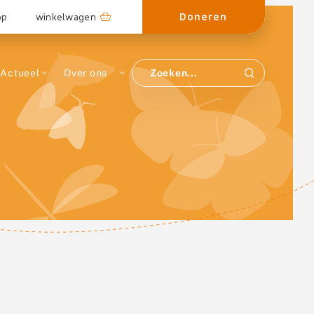
Doneren
op
winkelwagen
Actueel
Over ons