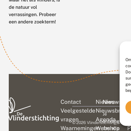
de natuur vol
verrassingen. Probeer
een andere zoekterm!
Om
co
Do
su
ge
be
Contact
Nieuws
Nieuwsbri
C
Veelgestelde
Nieuwsbrief
D
Je
vragen
Agenda
V
ontvangt
© 2026 Vlinderstichting
|
Duurza
Waarnemingen
Webshop
P
dan alle