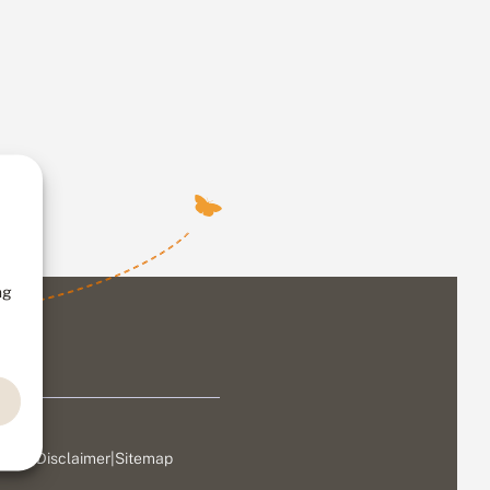
ng
ivacy
|
Disclaimer
|
Sitemap