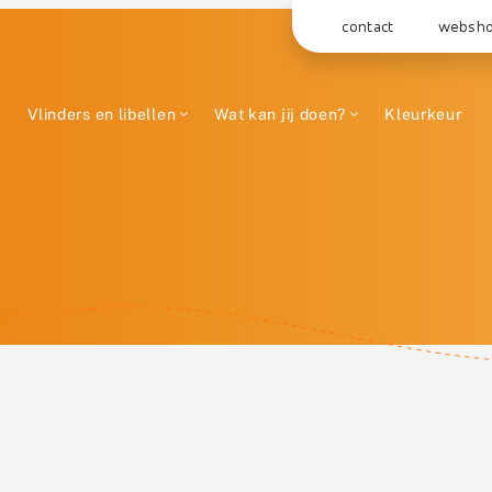
contact
websh
Vlinders en libellen
Wat kan jij doen?
Kleurkeur