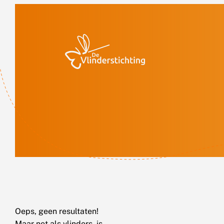
Doorgaan naar inhoud
Oeps, geen resultaten!
Maar net als vlinders, is