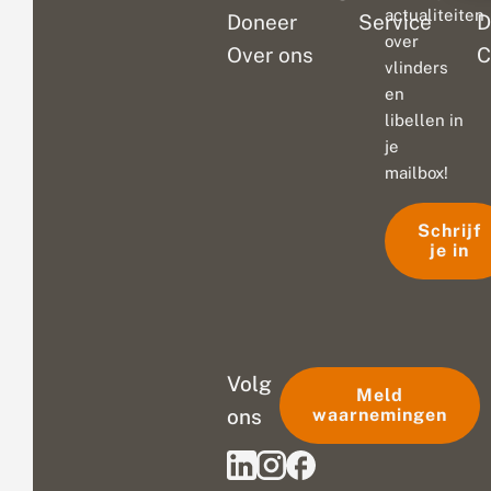
actualiteiten
Doneer
Service
D
over
Over ons
C
vlinders
en
libellen in
je
mailbox!
Schrijf
je in
Volg
Meld
ons
waarnemingen