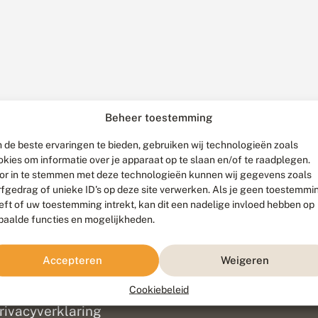
Beheer toestemming
 de beste ervaringen te bieden, gebruiken wij technologieën zoals
okies om informatie over je apparaat op te slaan en/of te raadplegen.
or in te stemmen met deze technologieën kunnen wij gegevens zoals
rfgedrag of unieke ID's op deze site verwerken. Als je geen toestemmi
eft of uw toestemming intrekt, kan dit een nadelige invloed hebben op
paalde functies en mogelijkheden.
ef
olofon
Accepteren
Weigeren
isclaimer
erantwoording
Cookiebeleid
am ontwikkeld door
Go2People
, ontworpen door
Blue Field Agency
|
Pr
rivacyverklaring