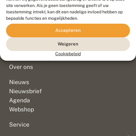
Duurzaam ontwikkeld door
Go2People
, ontworpen door
site verwerken. Als je geen toestemming geeft of uw
Blue Field Agency
toestemming intrekt, kan dit een nadelige invloed hebben op
Privacy
bepaalde functies en mogelijkheden.
Contact
Disclaimer
Accepteren
Sitemap
Veelgestelde vragen
Waarnemingen
Weigeren
Doneer
Cookiebeleid
Over ons
Nieuws
Nieuwsbrief
Agenda
Webshop
Service