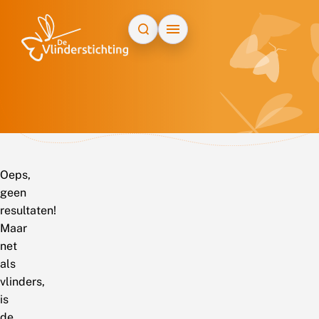
Doorgaan naar inhoud
Oeps,
geen
resultaten!
Maar
net
als
vlinders,
is
de