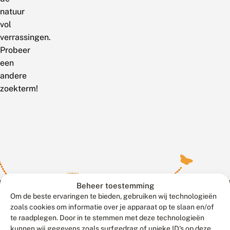
natuur
vol
verrassingen.
Probeer
een
andere
zoekterm!
Beheer toestemming
Om de beste ervaringen te bieden, gebruiken wij technologieën
zoals cookies om informatie over je apparaat op te slaan en/of
te raadplegen. Door in te stemmen met deze technologieën
Meld waarnemingen
© 2026 Vlinderstichting
kunnen wij gegevens zoals surfgedrag of unieke ID's op deze