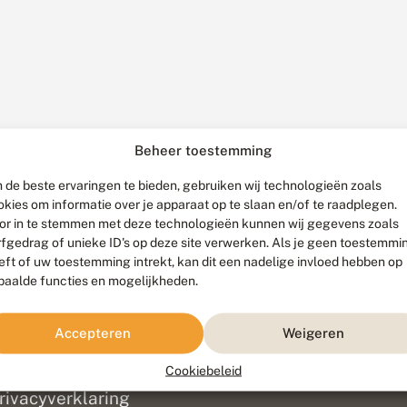
Beheer toestemming
 de beste ervaringen te bieden, gebruiken wij technologieën zoals
okies om informatie over je apparaat op te slaan en/of te raadplegen.
or in te stemmen met deze technologieën kunnen wij gegevens zoals
rfgedrag of unieke ID's op deze site verwerken. Als je geen toestemmi
eft of uw toestemming intrekt, kan dit een nadelige invloed hebben op
paalde functies en mogelijkheden.
ef
olofon
Accepteren
Weigeren
isclaimer
erantwoording
Cookiebeleid
am ontwikkeld door
Go2People
, ontworpen door
Blue Field Agency
|
Pr
rivacyverklaring