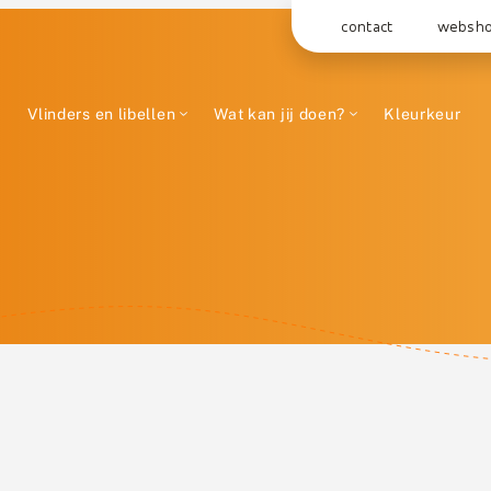
contact
websh
Vlinders en libellen
Wat kan jij doen?
Kleurkeur