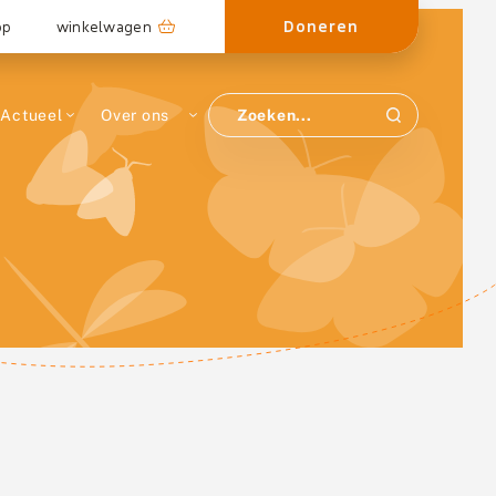
Doneren
op
winkelwagen
Actueel
Over ons