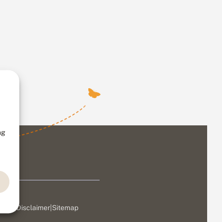
ng
ivacy
|
Disclaimer
|
Sitemap