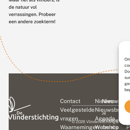
de natuur vol
verrassingen. Probeer
een andere zoekterm!
Om
co
Do
su
ge
be
Contact
Nieuws
Nieuwsbri
C
Veelgestelde
Nieuwsbrief
D
Je
vragen
Agenda
V
ontvangt
© 2026 Vlinderstichting
|
Duurza
Waarnemingen
Webshop
P
dan alle