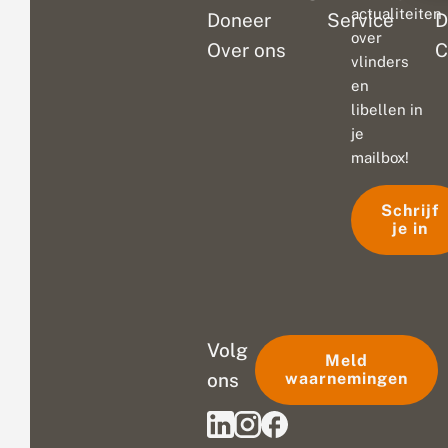
actualiteiten
Doneer
Service
D
over
Over ons
C
vlinders
en
libellen in
je
mailbox!
Schrijf
je in
Volg
Meld
ons
waarnemingen