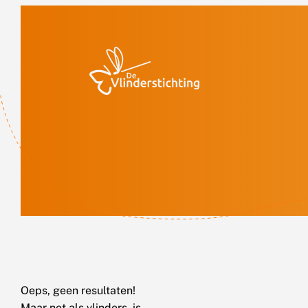
Doorgaan naar inhoud
Oeps, geen resultaten!
Maar net als vlinders, is