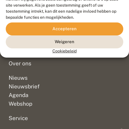
Duurzaam ontwikkeld door
Go2People
, ontworpen door
site verwerken. Als je geen toestemming geeft of uw
Blue Field Agency
toestemming intrekt, kan dit een nadelige invloed hebben op
Privacy
bepaalde functies en mogelijkheden.
Contact
Disclaimer
Accepteren
Sitemap
Veelgestelde vragen
Waarnemingen
Weigeren
Doneer
Cookiebeleid
Over ons
Nieuws
Nieuwsbrief
Agenda
Webshop
Service