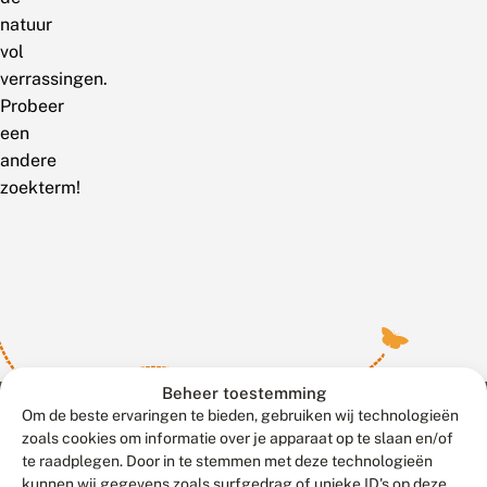
natuur
vol
verrassingen.
Probeer
een
andere
zoekterm!
Beheer toestemming
Om de beste ervaringen te bieden, gebruiken wij technologieën
zoals cookies om informatie over je apparaat op te slaan en/of
te raadplegen. Door in te stemmen met deze technologieën
Meld waarnemingen
© 2026 Vlinderstichting
kunnen wij gegevens zoals surfgedrag of unieke ID's op deze