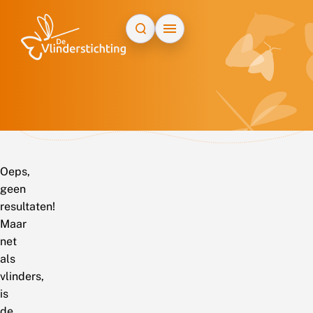
Doorgaan naar inhoud
Oeps,
geen
resultaten!
Maar
net
als
vlinders,
is
de