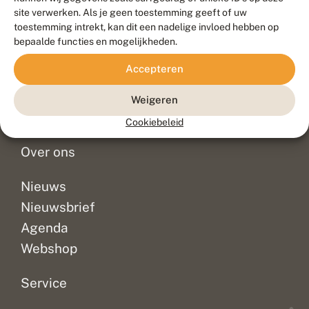
Duurzaam ontwikkeld door
Go2People
, ontworpen door
site verwerken. Als je geen toestemming geeft of uw
Blue Field Agency
toestemming intrekt, kan dit een nadelige invloed hebben op
Privacy
bepaalde functies en mogelijkheden.
Contact
Disclaimer
Accepteren
Sitemap
Veelgestelde vragen
Waarnemingen
Weigeren
Doneer
Cookiebeleid
Over ons
Nieuws
Nieuwsbrief
Agenda
Webshop
Service