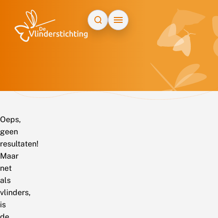
Doorgaan naar inhoud
Oeps,
geen
resultaten!
Maar
net
als
vlinders,
is
de