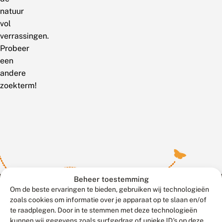
natuur
vol
verrassingen.
Probeer
een
andere
zoekterm!
Beheer toestemming
Om de beste ervaringen te bieden, gebruiken wij technologieën
zoals cookies om informatie over je apparaat op te slaan en/of
te raadplegen. Door in te stemmen met deze technologieën
Meld waarnemingen
© 2026 Vlinderstichting
kunnen wij gegevens zoals surfgedrag of unieke ID's op deze