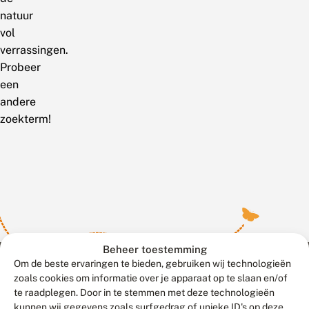
natuur
vol
verrassingen.
Probeer
een
andere
zoekterm!
Beheer toestemming
Om de beste ervaringen te bieden, gebruiken wij technologieën
zoals cookies om informatie over je apparaat op te slaan en/of
te raadplegen. Door in te stemmen met deze technologieën
Meld waarnemingen
© 2026 Vlinderstichting
kunnen wij gegevens zoals surfgedrag of unieke ID's op deze