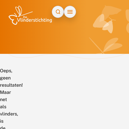
Doorgaan naar inhoud
Oeps,
geen
resultaten!
Maar
net
als
vlinders,
is
de