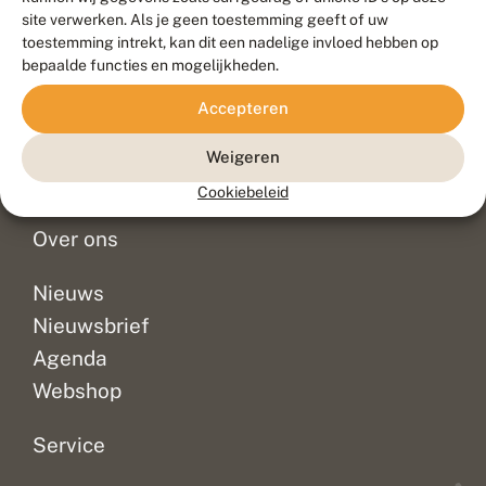
Duurzaam ontwikkeld door
Go2People
, ontworpen door
site verwerken. Als je geen toestemming geeft of uw
Blue Field Agency
toestemming intrekt, kan dit een nadelige invloed hebben op
Privacy
bepaalde functies en mogelijkheden.
Contact
Disclaimer
Accepteren
Sitemap
Veelgestelde vragen
Waarnemingen
Weigeren
Doneer
Cookiebeleid
Over ons
Nieuws
Nieuwsbrief
Agenda
Webshop
Service