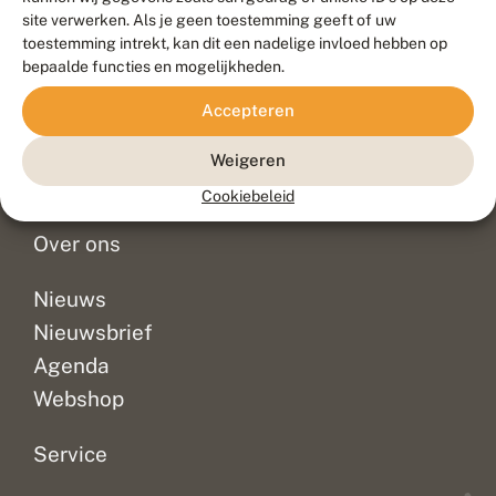
Duurzaam ontwikkeld door
Go2People
, ontworpen door
site verwerken. Als je geen toestemming geeft of uw
Blue Field Agency
toestemming intrekt, kan dit een nadelige invloed hebben op
Privacy
bepaalde functies en mogelijkheden.
Contact
Disclaimer
Accepteren
Sitemap
Veelgestelde vragen
Waarnemingen
Weigeren
Doneer
Cookiebeleid
Over ons
Nieuws
Nieuwsbrief
Agenda
Webshop
Service