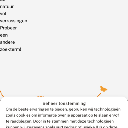
natuur
vol
verrassingen.
Probeer
een
andere
zoekterm!
Beheer toestemming
Om de beste ervaringen te bieden, gebruiken wij technologieën
zoals cookies om informatie over je apparaat op te slaan en/of
te raadplegen. Door in te stemmen met deze technologieën
Meld waarnemingen
© 2026 Vlinderstichting
kunnen wij gegevens zoals surfgedrag of unieke ID's op deze