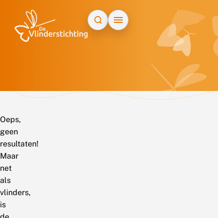
Doorgaan naar inhoud
Oeps,
geen
resultaten!
Maar
net
als
vlinders,
is
de