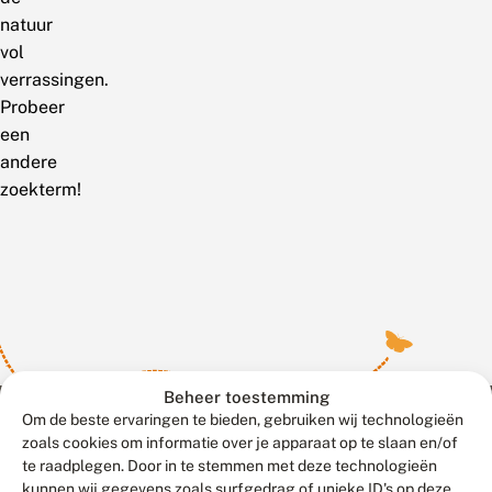
natuur
vol
verrassingen.
Probeer
een
andere
zoekterm!
Beheer toestemming
Om de beste ervaringen te bieden, gebruiken wij technologieën
zoals cookies om informatie over je apparaat op te slaan en/of
te raadplegen. Door in te stemmen met deze technologieën
Meld waarnemingen
© 2026 Vlinderstichting
kunnen wij gegevens zoals surfgedrag of unieke ID's op deze