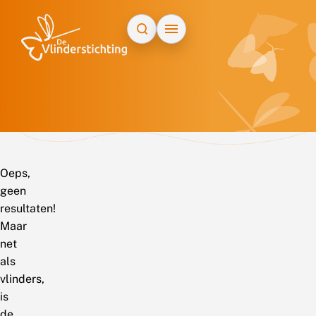
Doorgaan naar inhoud
Oeps,
geen
resultaten!
Maar
net
als
vlinders,
is
de