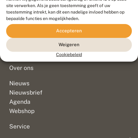
Duurzaam ontwikkeld door
Go2People
, ontworpen door
site verwerken. Als je geen toestemming geeft of uw
Blue Field Agency
toestemming intrekt, kan dit een nadelige invloed hebben op
Privacy
bepaalde functies en mogelijkheden.
Contact
Disclaimer
Accepteren
Sitemap
Veelgestelde vragen
Waarnemingen
Weigeren
Doneer
Cookiebeleid
Over ons
Nieuws
Nieuwsbrief
Agenda
Webshop
Service