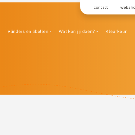
contact
websh
Vlinders en libellen
Wat kan jij doen?
Kleurkeur