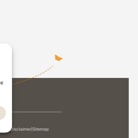
ng
ivacy
|
Disclaimer
|
Sitemap