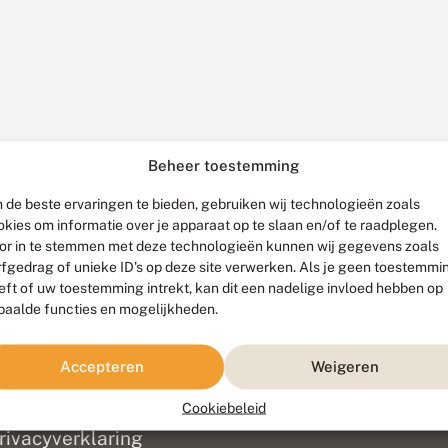
Beheer toestemming
 de beste ervaringen te bieden, gebruiken wij technologieën zoals
okies om informatie over je apparaat op te slaan en/of te raadplegen.
or in te stemmen met deze technologieën kunnen wij gegevens zoals
rfgedrag of unieke ID's op deze site verwerken. Als je geen toestemmi
eft of uw toestemming intrekt, kan dit een nadelige invloed hebben op
paalde functies en mogelijkheden.
ef
olofon
Accepteren
Weigeren
isclaimer
erantwoording
Cookiebeleid
am ontwikkeld door
Go2People
, ontworpen door
Blue Field Agency
|
Pr
rivacyverklaring