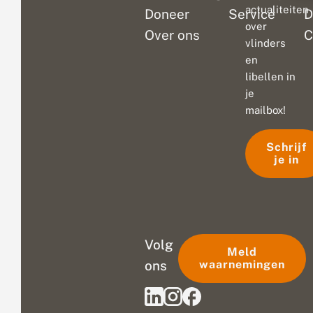
actualiteiten
Doneer
Service
D
over
Over ons
C
vlinders
en
libellen in
je
mailbox!
Schrijf
je in
Volg
Meld
ons
waarnemingen