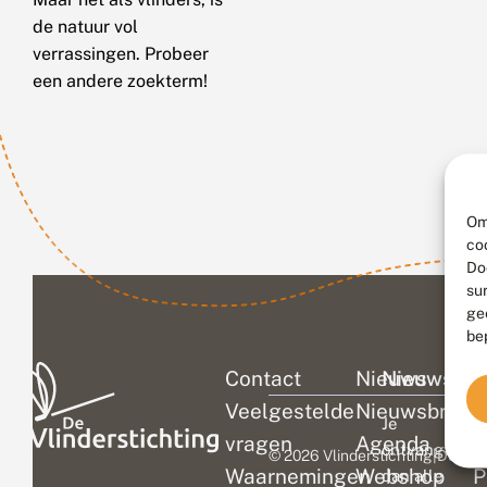
de natuur vol
verrassingen. Probeer
een andere zoekterm!
Om
co
Do
su
ge
be
Contact
Nieuws
Nieuwsbri
C
Veelgestelde
Nieuwsbrief
D
Je
vragen
Agenda
V
ontvangt
© 2026 Vlinderstichting
|
Duurza
Waarnemingen
Webshop
P
dan alle