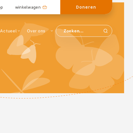
Doneren
op
winkelwagen
Actueel
Over ons