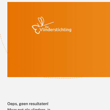
Doorgaan naar inhoud
Oeps, geen resultaten!
Maar net als vlinders, is