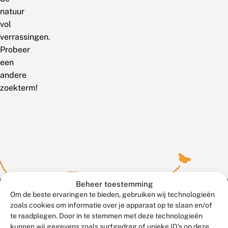
natuur
vol
verrassingen.
Probeer
een
andere
zoekterm!
Beheer toestemming
Om de beste ervaringen te bieden, gebruiken wij technologieën
zoals cookies om informatie over je apparaat op te slaan en/of
te raadplegen. Door in te stemmen met deze technologieën
Meld waarnemingen
© 2026 Vlinderstichting
kunnen wij gegevens zoals surfgedrag of unieke ID's op deze