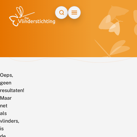
Doorgaan naar inhoud
Oeps,
geen
resultaten!
Maar
net
als
vlinders,
is
de