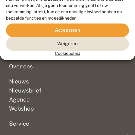
Duurzaam ontwikkeld door
Go2People
, ontworpen door
site verwerken. Als je geen toestemming geeft of uw
Blue Field Agency
toestemming intrekt, kan dit een nadelige invloed hebben op
Privacy
bepaalde functies en mogelijkheden.
Contact
Disclaimer
Accepteren
Sitemap
Veelgestelde vragen
Waarnemingen
Weigeren
Doneer
Cookiebeleid
Over ons
Nieuws
Nieuwsbrief
Agenda
Webshop
Service