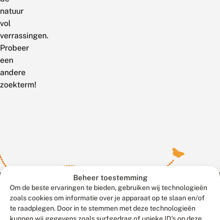
natuur
vol
verrassingen.
Probeer
een
andere
zoekterm!
Beheer toestemming
Om de beste ervaringen te bieden, gebruiken wij technologieën
zoals cookies om informatie over je apparaat op te slaan en/of
te raadplegen. Door in te stemmen met deze technologieën
Meld waarnemingen
© 2026 Vlinderstichting
kunnen wij gegevens zoals surfgedrag of unieke ID's op deze