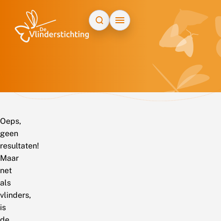
Doorgaan naar inhoud
Oeps,
geen
resultaten!
Maar
net
als
vlinders,
is
de