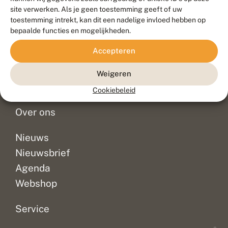
Duurzaam ontwikkeld door
Go2People
, ontworpen door
site verwerken. Als je geen toestemming geeft of uw
Blue Field Agency
toestemming intrekt, kan dit een nadelige invloed hebben op
Privacy
bepaalde functies en mogelijkheden.
Contact
Disclaimer
Accepteren
Sitemap
Veelgestelde vragen
Waarnemingen
Weigeren
Doneer
Cookiebeleid
Over ons
Nieuws
Nieuwsbrief
Agenda
Webshop
Service