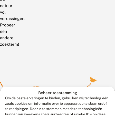
natuur
vol
verrassingen.
Probeer
een
andere
zoekterm!
Beheer toestemming
Om de beste ervaringen te bieden, gebruiken wij technologieën
zoals cookies om informatie over je apparaat op te slaan en/of
te raadplegen. Door in te stemmen met deze technologieën
Meld waarnemingen
© 2026 Vlinderstichting
kunnen wij gegevens zoals surfgedrag of unieke ID's op deze