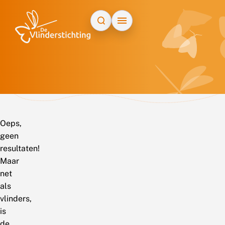
Doorgaan naar inhoud
Oeps,
geen
resultaten!
Maar
net
als
vlinders,
is
de