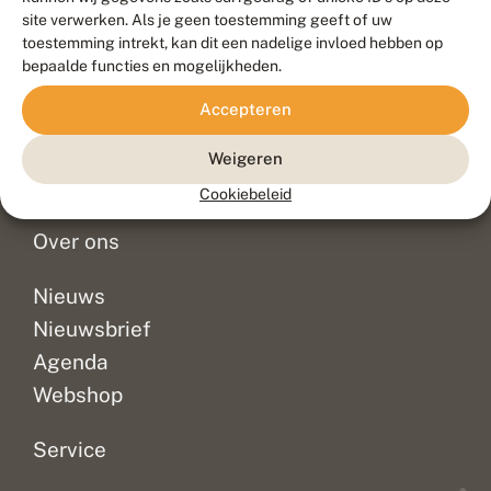
Duurzaam ontwikkeld door
Go2People
, ontworpen door
site verwerken. Als je geen toestemming geeft of uw
Blue Field Agency
toestemming intrekt, kan dit een nadelige invloed hebben op
Privacy
bepaalde functies en mogelijkheden.
Contact
Disclaimer
Accepteren
Sitemap
Veelgestelde vragen
Waarnemingen
Weigeren
Doneer
Cookiebeleid
Over ons
Nieuws
Nieuwsbrief
Agenda
Webshop
Service