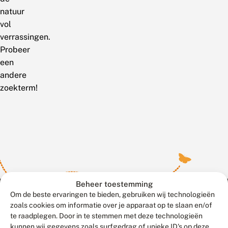
natuur
vol
verrassingen.
Probeer
een
andere
zoekterm!
Beheer toestemming
Om de beste ervaringen te bieden, gebruiken wij technologieën
zoals cookies om informatie over je apparaat op te slaan en/of
te raadplegen. Door in te stemmen met deze technologieën
Meld waarnemingen
© 2026 Vlinderstichting
kunnen wij gegevens zoals surfgedrag of unieke ID's op deze