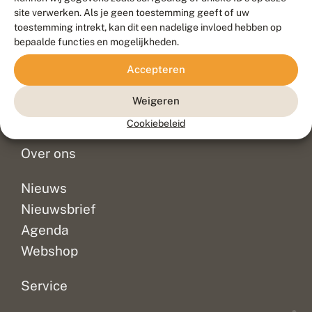
Duurzaam ontwikkeld door
Go2People
, ontworpen door
site verwerken. Als je geen toestemming geeft of uw
Blue Field Agency
toestemming intrekt, kan dit een nadelige invloed hebben op
Privacy
bepaalde functies en mogelijkheden.
Contact
Disclaimer
Accepteren
Sitemap
Veelgestelde vragen
Waarnemingen
Weigeren
Doneer
Cookiebeleid
Over ons
Nieuws
Nieuwsbrief
Agenda
Webshop
Service