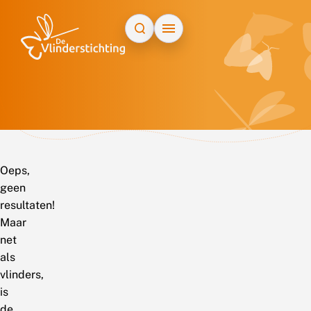
Doorgaan naar inhoud
Oeps,
geen
resultaten!
Maar
net
als
vlinders,
is
de