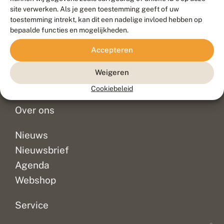
Duurzaam ontwikkeld door
Go2People
, ontworpen door
site verwerken. Als je geen toestemming geeft of uw
Blue Field Agency
toestemming intrekt, kan dit een nadelige invloed hebben op
Privacy
bepaalde functies en mogelijkheden.
Contact
Disclaimer
Accepteren
Sitemap
Veelgestelde vragen
Waarnemingen
Weigeren
Doneer
Cookiebeleid
Over ons
Nieuws
Nieuwsbrief
Agenda
Webshop
Service