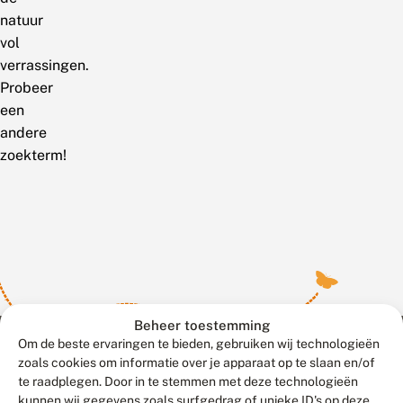
natuur
vol
verrassingen.
Probeer
een
andere
zoekterm!
Beheer toestemming
Om de beste ervaringen te bieden, gebruiken wij technologieën
zoals cookies om informatie over je apparaat op te slaan en/of
te raadplegen. Door in te stemmen met deze technologieën
Meld waarnemingen
© 2026 Vlinderstichting
kunnen wij gegevens zoals surfgedrag of unieke ID's op deze