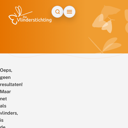
Doorgaan naar inhoud
Oeps,
geen
resultaten!
Maar
net
als
vlinders,
is
de