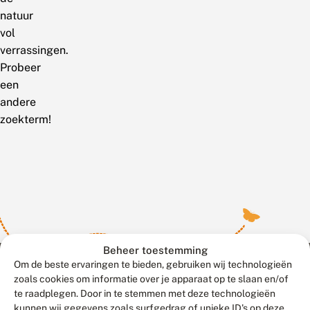
natuur
vol
verrassingen.
Probeer
een
andere
zoekterm!
Beheer toestemming
Om de beste ervaringen te bieden, gebruiken wij technologieën
zoals cookies om informatie over je apparaat op te slaan en/of
te raadplegen. Door in te stemmen met deze technologieën
Meld waarnemingen
© 2026 Vlinderstichting
kunnen wij gegevens zoals surfgedrag of unieke ID's op deze