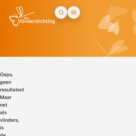
Doorgaan naar inhoud
Oeps,
geen
resultaten!
Maar
net
als
vlinders,
is
de