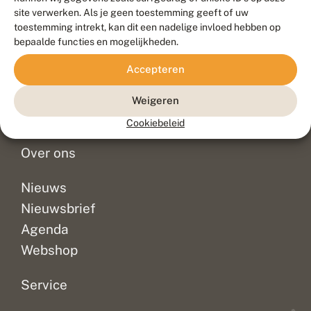
Duurzaam ontwikkeld door
Go2People
, ontworpen door
site verwerken. Als je geen toestemming geeft of uw
Blue Field Agency
toestemming intrekt, kan dit een nadelige invloed hebben op
Privacy
bepaalde functies en mogelijkheden.
Contact
Disclaimer
Accepteren
Sitemap
Veelgestelde vragen
Waarnemingen
Weigeren
Doneer
Cookiebeleid
Over ons
Nieuws
Nieuwsbrief
Agenda
Webshop
Service