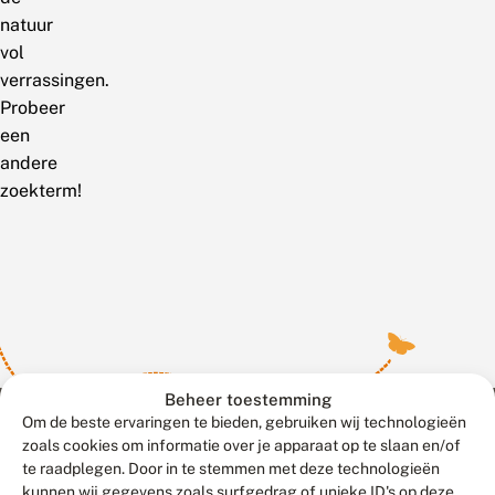
natuur
vol
verrassingen.
Probeer
een
andere
zoekterm!
Beheer toestemming
Om de beste ervaringen te bieden, gebruiken wij technologieën
zoals cookies om informatie over je apparaat op te slaan en/of
te raadplegen. Door in te stemmen met deze technologieën
Meld waarnemingen
© 2026 Vlinderstichting
kunnen wij gegevens zoals surfgedrag of unieke ID's op deze