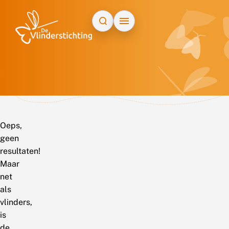
Doorgaan naar inhoud
Oeps,
geen
resultaten!
Maar
net
als
vlinders,
is
de