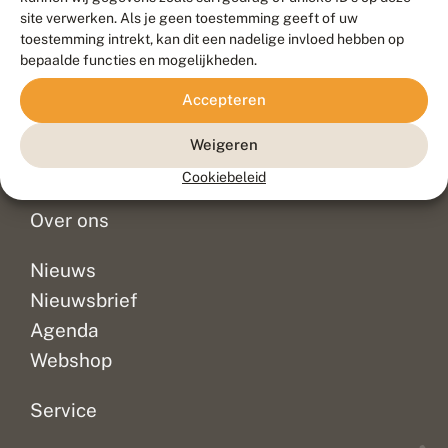
Duurzaam ontwikkeld door
Go2People
, ontworpen door
site verwerken. Als je geen toestemming geeft of uw
Blue Field Agency
toestemming intrekt, kan dit een nadelige invloed hebben op
Privacy
bepaalde functies en mogelijkheden.
Contact
Disclaimer
Accepteren
Sitemap
Veelgestelde vragen
Waarnemingen
Weigeren
Doneer
Cookiebeleid
Over ons
Nieuws
Nieuwsbrief
Agenda
Webshop
Service