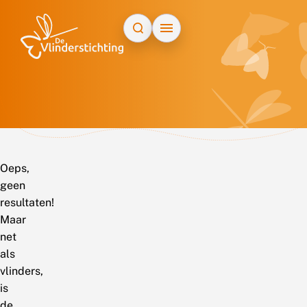
Doorgaan naar inhoud
Oeps,
geen
resultaten!
Maar
net
als
vlinders,
is
de