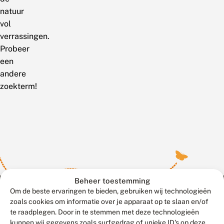
natuur
vol
verrassingen.
Probeer
een
andere
zoekterm!
Beheer toestemming
Om de beste ervaringen te bieden, gebruiken wij technologieën
zoals cookies om informatie over je apparaat op te slaan en/of
te raadplegen. Door in te stemmen met deze technologieën
Meld waarnemingen
© 2026 Vlinderstichting
kunnen wij gegevens zoals surfgedrag of unieke ID's op deze