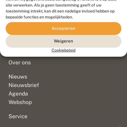
Duurzaam ontwikkeld door
Go2People
, ontworpen door
site verwerken. Als je geen toestemming geeft of uw
Blue Field Agency
toestemming intrekt, kan dit een nadelige invloed hebben op
Privacy
bepaalde functies en mogelijkheden.
Contact
Disclaimer
Accepteren
Sitemap
Veelgestelde vragen
Waarnemingen
Weigeren
Doneer
Cookiebeleid
Over ons
Nieuws
Nieuwsbrief
Agenda
Webshop
Service