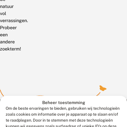
natuur
vol
verrassingen.
Probeer
een
andere
zoekterm!
Beheer toestemming
Om de beste ervaringen te bieden, gebruiken wij technologieën
zoals cookies om informatie over je apparaat op te slaan en/of
te raadplegen. Door in te stemmen met deze technologieën
Meld waarnemingen
© 2026 Vlinderstichting
kunnen wij gegevens zoals surfgedrag of unieke ID's op deze