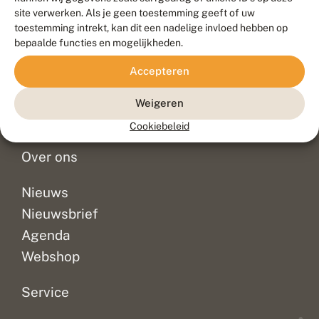
Duurzaam ontwikkeld door
Go2People
, ontworpen door
site verwerken. Als je geen toestemming geeft of uw
Blue Field Agency
toestemming intrekt, kan dit een nadelige invloed hebben op
Privacy
bepaalde functies en mogelijkheden.
Contact
Disclaimer
Accepteren
Sitemap
Veelgestelde vragen
Waarnemingen
Weigeren
Doneer
Cookiebeleid
Over ons
Nieuws
Nieuwsbrief
Agenda
Webshop
Service