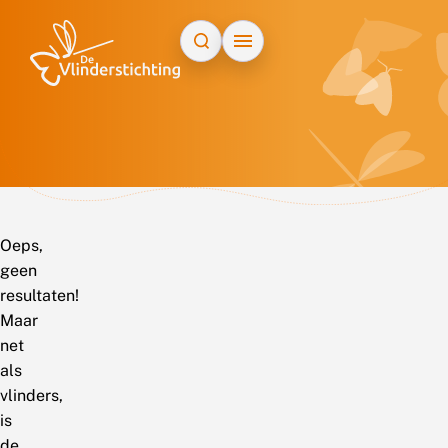
Doorgaan naar inhoud
Oeps,
geen
resultaten!
Maar
net
als
vlinders,
is
de