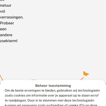
natuur
vol
verrassingen.
Probeer
een
andere
zoekterm!
Beheer toestemming
Om de beste ervaringen te bieden, gebruiken wij technologieën
zoals cookies om informatie over je apparaat op te slaan en/of
te raadplegen. Door in te stemmen met deze technologieën
Meld waarnemingen
© 2026 Vlinderstichting
kunnen wij gegevens zoals surfgedrag of unieke ID's op deze