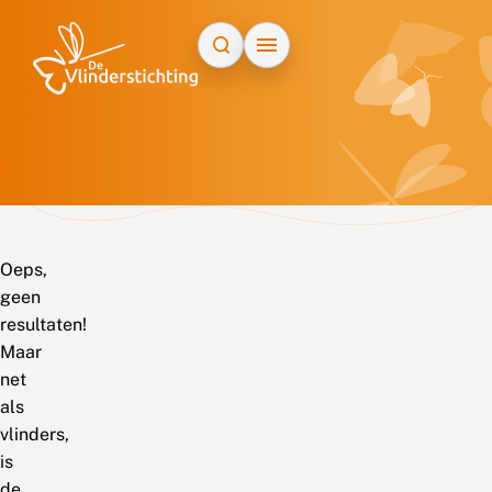
Doorgaan naar inhoud
Oeps,
geen
resultaten!
Maar
net
als
vlinders,
is
de