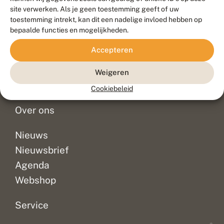
Duurzaam ontwikkeld door
Go2People
, ontworpen door
site verwerken. Als je geen toestemming geeft of uw
Blue Field Agency
toestemming intrekt, kan dit een nadelige invloed hebben op
Privacy
bepaalde functies en mogelijkheden.
Contact
Disclaimer
Accepteren
Sitemap
Veelgestelde vragen
Waarnemingen
Weigeren
Doneer
Cookiebeleid
Over ons
Nieuws
Nieuwsbrief
Agenda
Webshop
Service