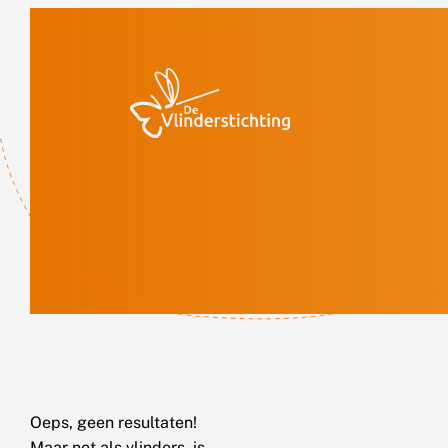
Doorgaan naar inhoud
Oeps, geen resultaten!
Maar net als vlinders, is