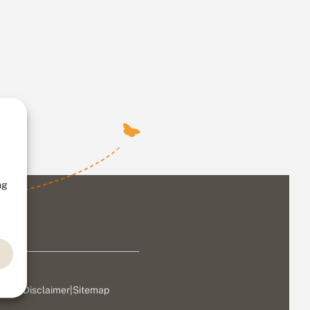
ng
ivacy
|
Disclaimer
|
Sitemap