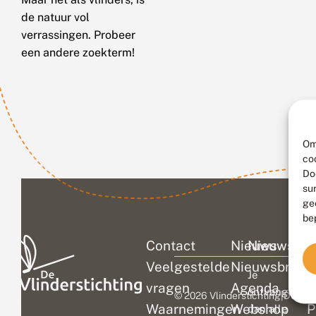
de natuur vol
verrassingen. Probeer
een andere zoekterm!
Om
co
Do
su
ge
be
Contact
Nieuws
Nieuwsbri
C
Veelgestelde
Nieuwsbrief
D
Je
vragen
Agenda
V
ontvangt
© 2026 Vlinderstichting
|
Duurza
Waarnemingen
Webshop
P
dan alle