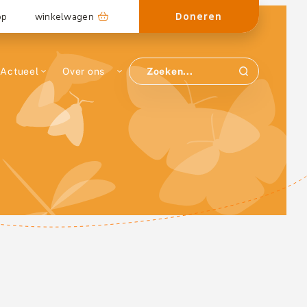
Doneren
op
winkelwagen
Actueel
Over ons