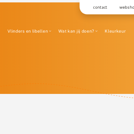
contact
websh
Vlinders en libellen
Wat kan jij doen?
Kleurkeur