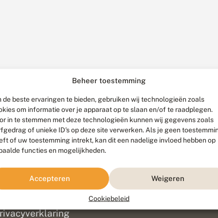
Beheer toestemming
 de beste ervaringen te bieden, gebruiken wij technologieën zoals
okies om informatie over je apparaat op te slaan en/of te raadplegen.
or in te stemmen met deze technologieën kunnen wij gegevens zoals
rfgedrag of unieke ID's op deze site verwerken. Als je geen toestemmi
eft of uw toestemming intrekt, kan dit een nadelige invloed hebben op
paalde functies en mogelijkheden.
ef
olofon
Accepteren
Weigeren
isclaimer
erantwoording
Cookiebeleid
am ontwikkeld door
Go2People
, ontworpen door
Blue Field Agency
|
Pr
rivacyverklaring