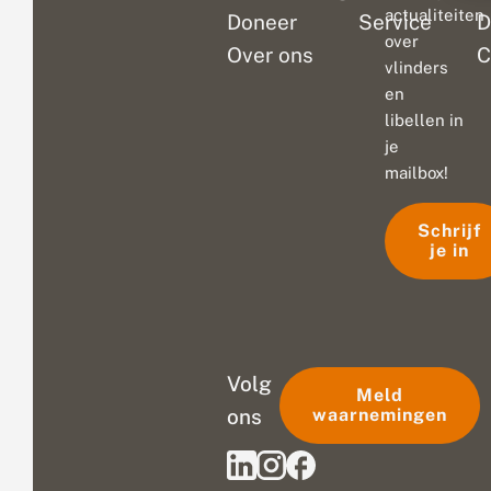
actualiteiten
Doneer
Service
D
over
Over ons
C
vlinders
en
libellen in
je
mailbox!
Schrijf
je in
Volg
Meld
ons
waarnemingen