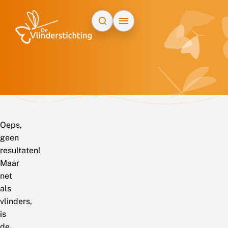
Doorgaan naar inhoud
Oeps,
geen
resultaten!
Maar
net
als
vlinders,
is
de