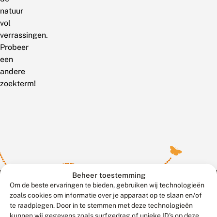
natuur
vol
verrassingen.
Probeer
een
andere
zoekterm!
Beheer toestemming
Om de beste ervaringen te bieden, gebruiken wij technologieën
zoals cookies om informatie over je apparaat op te slaan en/of
te raadplegen. Door in te stemmen met deze technologieën
Meld waarnemingen
© 2026 Vlinderstichting
kunnen wij gegevens zoals surfgedrag of unieke ID's op deze