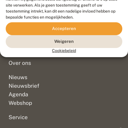
Duurzaam ontwikkeld door
Go2People
, ontworpen door
site verwerken. Als je geen toestemming geeft of uw
Blue Field Agency
toestemming intrekt, kan dit een nadelige invloed hebben op
Privacy
bepaalde functies en mogelijkheden.
Contact
Disclaimer
Accepteren
Sitemap
Veelgestelde vragen
Waarnemingen
Weigeren
Doneer
Cookiebeleid
Over ons
Nieuws
Nieuwsbrief
Agenda
Webshop
Service