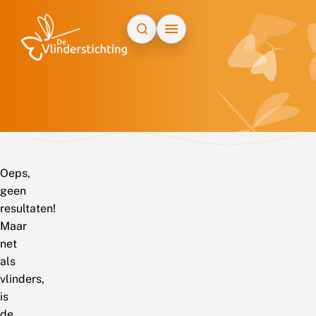
Doorgaan naar inhoud
Oeps,
geen
resultaten!
Maar
net
als
vlinders,
is
de