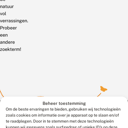
natuur
vol
verrassingen.
Probeer
een
andere
zoekterm!
Beheer toestemming
Om de beste ervaringen te bieden, gebruiken wij technologieën
zoals cookies om informatie over je apparaat op te slaan en/of
te raadplegen. Door in te stemmen met deze technologieën
Meld waarnemingen
© 2026 Vlinderstichting
kunnen wij gegevens zoals surfgedrag of unieke ID's op deze