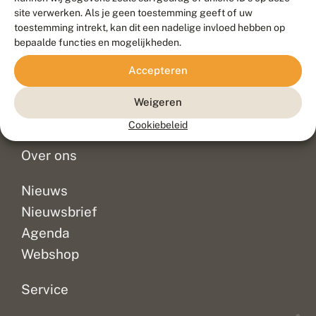
Duurzaam ontwikkeld door
Go2People
, ontworpen door
site verwerken. Als je geen toestemming geeft of uw
Blue Field Agency
toestemming intrekt, kan dit een nadelige invloed hebben op
Privacy
bepaalde functies en mogelijkheden.
Contact
Disclaimer
Accepteren
Sitemap
Veelgestelde vragen
Waarnemingen
Weigeren
Doneer
Cookiebeleid
Over ons
Nieuws
Nieuwsbrief
Agenda
Webshop
Service