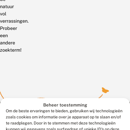
natuur
vol
verrassingen.
Probeer
een
andere
zoekterm!
Beheer toestemming
Om de beste ervaringen te bieden, gebruiken wij technologieën
zoals cookies om informatie over je apparaat op te slaan en/of
te raadplegen. Door in te stemmen met deze technologieën
Meld waarnemingen
© 2026 Vlinderstichting
kunnen wij gegevens zoals surfgedrag of unieke ID's op deze