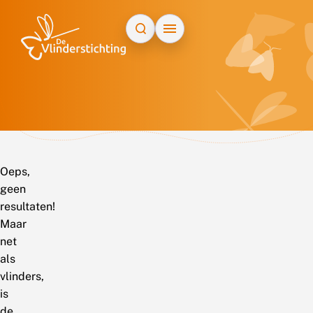
Doorgaan naar inhoud
Oeps,
geen
resultaten!
Maar
net
als
vlinders,
is
de