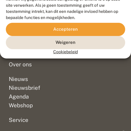
Duurzaam ontwikkeld door
Go2People
, ontworpen door
site verwerken. Als je geen toestemming geeft of uw
Blue Field Agency
toestemming intrekt, kan dit een nadelige invloed hebben op
Privacy
bepaalde functies en mogelijkheden.
Contact
Disclaimer
Accepteren
Sitemap
Veelgestelde vragen
Waarnemingen
Weigeren
Doneer
Cookiebeleid
Over ons
Nieuws
Nieuwsbrief
Agenda
Webshop
Service